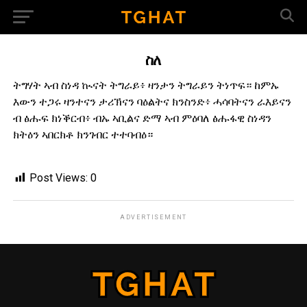
ስለ
ትግሃት ኣብ ስነዳ ኲናት ትግራይ፥ ዛንታን ትግራይን ትነጥፍ። ከምኡ
እውን ተጋሩ ዛንተናን ታሪኽናን ባዕልትና ክንስንድ፥ ሓሳባትናን ራእይናን
ብ ፅሑፍ ክነቕርብ፥ ብኡ ኣቢልና ድማ ኣብ ምዕባለ ፅሑፋዊ ስነዳን
ክትዕን ኣበርክቶ ክንገብር ተተባብዕ።
Post Views:
0
ADVERTISEMENT