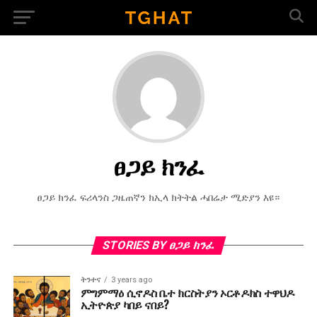
ፀጋይ ክንፈ
ፀጋይ ክንፈ ፍሪላንስ ጋዜጠኛን ክኢላ ክትትል ሓበሬታ ሚድያን እዩ።
STORIES BY ፀጋይ ክንፈ
ትንተና
3 years ago
ምግምማዕ ሲኖዶስ ቤተ ክርስትያን ኦርቶዶክስ ተዋህዶ
ኢትዮጵያ ካበይ ናበይ?