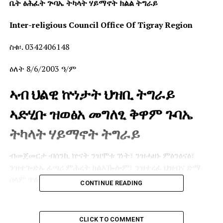
ቤት ፅሕፈት ጕባኤ ትካላት ሃይማኖት ክልል ትግራይ
Inter-religious Council Office Of Tigray Region
ስቁ፡. 0342406148
ዕለት 8/6/2003 ዓ/ም
ኣብ ህልዊ ኵነታት ህዝቢ ትግራይ
ኣድሂቡ ዝወፅአ መግለፂ ቅዋም ጉባኤ
ትካላት ሃይማኖት ትግራይ
ብመጀመርታ ብሰንኪ ኵናት ንዝሞቱ ገነት፣ ንዝሓዘኑ ምፅንዕናዕ፣
ንዝተጐድኡ ፈጣሪ ምሕረት ክልእዀሎም፣ ንዝተረፈ ህዝብና ድማ
ሰላም ጥዕና ፍትሒ ንምነ።
CONTINUE READING
ጕባኤ ትካላት ሃይማኖት ትግራይ ዝተጣየሸሉ ዕላማ ኣብ መንጎ
ተኸተልቲ ዝተፈላለዩ ሃይማኖታት ዝፀንሐ ባህሊ ምክብባርን ሓቢርካ
CLICK TO COMMENT