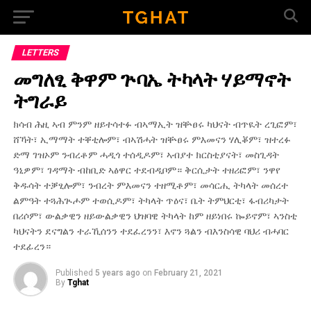
Go to mobile version
LETTERS
መግለፂ ቅዋም ጕባኤ ትካላት ሃይማኖት
ትግራይ
ክሳብ ሕዚ ኣብ ምንም ዘይተሳተፉ ብኣማኢት ዝቝፀሩ ካህናት ብጥዪት ረጊፎም፣
ሸኻት፣ ኢማማት ተቐቲሎም፣ ብኣሽሓት ዝቝፀሩ ምእመናን ሃሊቖም፣ ዝተረፉ
ድማ ገዝኦም ንብረቶም ሓዲጎ ተሰዲዶም፣ ኣብያተ ክርስቲያናት፣ መስጊዳት
ዓኒዎም፣ ገዳማት ብከቢድ ኣፅዋር ተደብዲቦም። ቅርሲታት ተዘሪፎም፣ ንዋየ
ቅዱሳት ተቓፂሎም፣ ንብረት ምእመናን ተዘሚቶም፣ መሳርሒ ትካላት መሰረተ
ልምዓት ተጓሕጒሖም ተወሲዶም፣ ትካላት ጥዕና፣ ቤት ትምህርቲ፣ ፋብሪካታት
በሪሶም፣ ውልቃዊን ዘይውልቃዊን ህዝባዊ ትካላት ከም ዘይነበሩ ኰይኖም፣ ኣንስቲ
ካህናትን ደናግልን ተራኺሰንን ተደፈረንን፣ እኖን ጓልን ብእንስሳዊ ባህሪ ብሓባር
ተደፊረን።
Published
5 years ago
on
February 21, 2021
By
Tghat