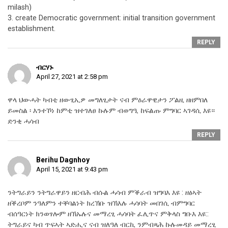
milash)
3. create Democratic government: initial transition government
establishment.
REPLY
ብርሃኑ
April 27, 2021 at 2:58 pm
ዋላ ህውሓት ካብቲ ዘውፂኢዎ መግለፂታት ናብ ምዕራዋዊታን ፖልዚ ዘዘምበለ
ይመስል ፡ እንተኾነ ከምቲ ዝተገለፀ ኩሉም ብወግዒ ከፍልጡ ምግባር ኣገዳሲ እዩ።
ድንቂ ሓሳብ
REPLY
Berihu Dagnhoy
April 15, 2021 at 9:43 pm
ንትግራይን ንትግራዋይን ዘርብሕ ብሱል ሓሳብ ምቕራብ ዝግባእ እዩ : ዘፅኣት
ዘቕረቦም ንዓለምን ተቐባልነት ክረኽቡ ዝኽእሉ ሓሳባት መበገሲ ብምግባር
ብሰዓርነት ክንወፃሎም ዘኽኡሉና መማረፂ ሓሳባት ፈሊጥና ምቅላስ ግቡእ እዩ::
ትግራይና ካብ ጥፍኣት ኣድሒና ናብ ዝለዓለ ብርኪ ንምብጻሕ ኩሉመዳይ መማረፂ