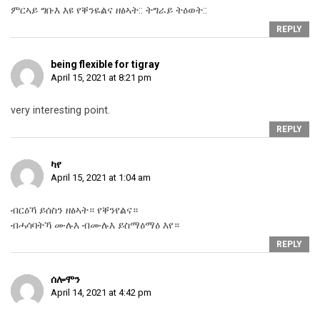
ምርኣይ ግቡእ እዩ የቐንዬልና ዘፅኣት:: ትግራይ ትዕወት::
REPLY
being flexible for tigray
April 15, 2021 at 8:21 pm
very interesting point.
REPLY
ካየ
April 15, 2021 at 1:04 am
ብርዕኻ ይሰስን ዘፅኣት። የቐንየልና።
ብሓሳባትኻ ሙሉእ ብሙሉእ ይስማዕማዕ እየ።
REPLY
ሰሎሞን
April 14, 2021 at 4:42 pm