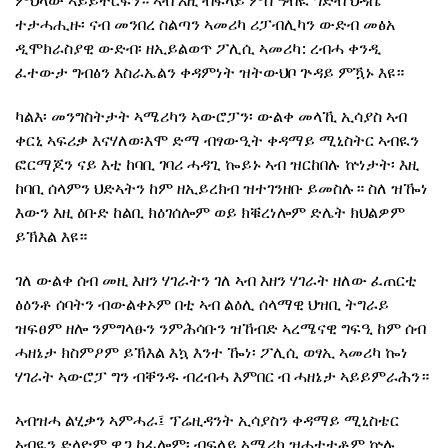
ምህላው ኣይይተርፍን። ኣብ እዚ ብፍላይ ምስ ዓብዪ ግድብ ህዳሴ
ተታሓሒዙ፡ ናብ መንበረ ስልጣን ኣመሪካ ሪፓብሊካን ውድብ መፅአ
ዲሞክራስያዊ ውድብ፡ ዘኢይልወጥ ፖሊሲ ኣመሪካ: ረብሓ ቀንዲ
ፈተውታ ግብፅን እስራኤልን ቀዳምነት ዝትውህቦ ጕዳይ ምዃኑ እዩ።
ካልእ፡ መንግስትታት ኣሜሪካን ኣውሮፓን፡ ውልቀ መላኺ ኢሳያስ ኣብ
ቀርኒ ኣፍሪቃ እናሃለወ፡እሞ ድማ ብፃውዒት ቀዳማይ ሚኒስትር ኣብዪን
ፎርማጆን ናይ እቲ ከባቢ ገባሪ ሓዳጊ ኰይኑ ኣብ ዝርከበሉ ኵነታት፡ እዚ
ከባቢ ሰላምን ህድኣትን ከም ዘኢይረክብ ዝተገንዘቡ ይመስሉ። ስለ ዝዀነ
እውን እዚ ዕቡድ ከልቢ ክዕገሰሎም ወይ ክቑረነሎም ድሌት ክህልዎም
ይኽእል እዩ።
ገለ ውልቀ ሰብ መዚ እዘን ሃገራትን ገለ ኣብ እዘን ሃገራት ዘለው ፈጠርቲ
ፅዕንቶ ሰባትን ብውልቀኦም በቲ ኣብ ልዕሊ ሰላማዊ ህዝቢ ትግራይ
ዝፍፀም ዘሎ ንምግላፁን ንምሕሳቡን ዝኸብድ ኣረሜናዊ ግፍዒ ከም ሰብ
ሓዘኔታ ክስምዖም ይኽእል እኳ እንተ ዀነ፡ ፖሊሲ ወፃኢ ኣመሪካ ኰነ
ሃገራት ኣውሮፓ ግን ብቐንዱ ብረብሓ እምበር ብ ሓዘኔታ ኣይይምራሕን።
ኣብዝሓ ልሂቃን ኣምሓራ፤ ፕሬዚዳንት ኢሳያስን ቀዳማይ ሚኒስቴር
ኣብዪን ድላዮም ዋጋ ከፊሎም፡ ብፍላይ ኣሜሪካ ዝሓተተቶም ኵሉ