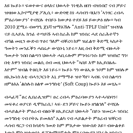
እዩ ኰይኑ። ፍወተውና ፀላእና ህወሓት ንነዊሕ ዘበን ብዝነበሮ ናብ ቻይና
ዝዛዘወ ኢኮኖሚያዊ ፖሊሲ፥ ውድባዊ ስነ ሓሳብን ባህሪን ‘ኣንፃር ረብሓ
ምዕራባውያን’ ተብሂሉ ተበይኑ ክውቃዕ ተደዩ እዩ ይውቃዕ ዘሎ። ካብ
2010 ጀሚሩ ብወግዒ ጀኔቫ ዝማእኸሉ “Anti-TPLF Unit” ዝብሃል
ናይ ሲኣይኤ ክንፊ ተጣይሹ ኣብ ስራሕ ከም ዝነበረ ሓደ ሰራሕተኛን
ብዓል መዚን ውድብ ጥዕና ዓለም ብቐረባ ከም ዝፈልጥ ቅድሚ ኣስታት
ዓመትን መንፈቕን ሓበሬታ ውሂቡኒ ነይሩ። እዚ ሰብ ቅድሚ ብዙሓት
ዓመታት ንሰበ ስልጣን ህወሓት ሓቢሩሎም ምንባሩ፡ንሱ ከም ዝዝክሮ ግን፡
በቲ እዋን ዝነበረ መልሲ ሰብ መዚ ህወሓት “ኣበይ እሞ ከኢይበፅሑ
እዮም” ዝብል ትዕቢት እዩ ነይሩ። ኰይኑ ግን ውፅኢቱ ንሶም ከም ዝበሉዎ
ዘኢኰነስ እቲ ብሓንጋርነት እኒ ያማማቶ ዝተኻየ፥ ኣብዪ ናብ ስልጣን
ዘምፅእአ ‘ልስሉስ ዕልዋ መንግስቲ’ (Soft Coup) ኰይኑ እዩ መፂኡ።
ብሓፈሻ “ፀረ ሊበራሊዝም፣ ፀረ ረብሓ ምዕራባውያን ኣተሓሳስባን፣
መፍቀሪ ወያናይ ዲሞክራሲ፣ ኣፍ-ደገ ቻይና ኰይኑ ዘገልገለ” ተባሂሉ
ብሓይልታት ምዕራብ ብፅቡቕ ዘኢይርአይ ህወሓት “በይኑ ዝመርሖ ዝነበረ
መንግስቲ ናብ ቦትኡ ይመለስ” ኢልካ ናብ ሓይልታት ምዕራብ ዝቐርብ
ሓሳብ ዳርጋ ናብ ክሳድካ ገመድ ከም ምእታው ዝውሰድ እዩ። ብውልቀይ
እውን ምስ ዝተወሰኑ ዲፕሎማሰኛታት ምዕራባውያን ሃገራት ዝነበረኒ