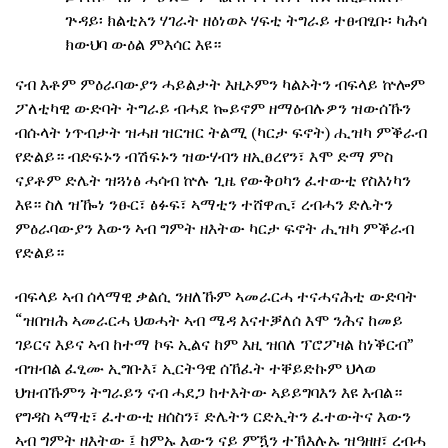
ጕዳይ፡ ክልቲአን ሃገራት ዘዕነወኦ ሃፍቲ ትግራይ ተፀብፂቡ፡ ካሕሳ
ክውህባ ውዕል ምእሳር እዩ።
ናብ እቶም ምዕራባውያን ሓይልታት እዚኦምን ካልኦትን ብፍላይ ኵሎም
ፖለቲካዊ ውድባት ትግራይ ብሓደ ኰይኖም ዘማዕብሉዎን ዝውሰኹን
ብሱላት ነጥብታት ዝሓዘ ዝርዝር ትልሚ (ካርታ ፍኖት) ሒዝካ ምቕራብ
የድልይ። ብድፍኑን ብሽፍኑን ዝውሃብን ዘኢፀረየን፣ እሞ ድማ ምስ
ናያቶም ድሌት ዝጓነፅ ሓሳብ ኵሉ ጊዜ የውቅዐካን ፈተውቲ የስእነካን
እዩ። ስለ ዝዀነ ንፁር፣ ፅፉፍ፣ ኣማቲን ተሸዋጢ፣ ረብሓን ድሌትን
ምዕራባውያን እውን ኣብ ግምት ዘእትው ካርታ ፍኖት ሒዝካ ምቕራብ
የድልይ።
ብፍላይ ኣብ ሰላማዊ ቃልሲ ንዘለኹም ኣመራርሓ ተናሓናሕቲ ውድባት
“ዝበዝሕ ኣመራርሓ ህወሓት ኣብ ሜዳ እናተቓለሰ እሞ ንሕና ከመይ
ገይርና እይና ኣብ ከተማ ኮፍ ኢልና ከም እዚ ዝበለ ፕሮፖዛል ከነቕርብ”
ብዝብል ፈፂሙ ኢግቡእ፣ ኢርትዓዊ ሰኸፈት ተቐይድኩም ህላወ
ህዝብኹምን ትግራይን ናብ ሓደጋ ከተእትው ኣይይግባእን እዩ እብል።
የግዳስ ኣማቲ፣ ፈተውቲ ዘሰስን፣ ድሌትን ርድኢትን ፈተውትና እውን
ኣብ ግምት ዘእትው ፤ ከምኡ እውን ናይ ምዃን ተኽእሉኡ ዝዓዘዘ፣ ረብሓ