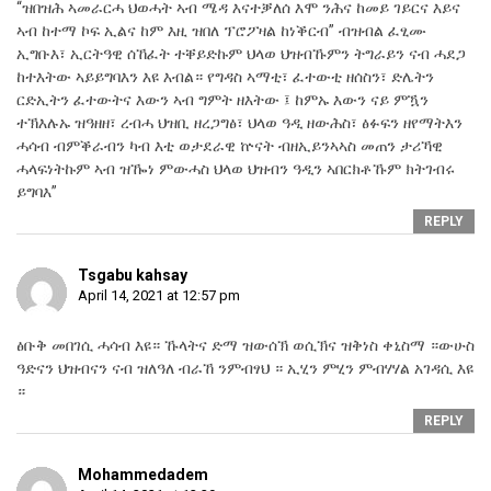
“ዝበዝሕ ኣመራርሓ ህወሓት ኣብ ሜዳ እናተቓለሰ እሞ ንሕና ከመይ ገይርና እይና
ኣብ ከተማ ኮፍ ኢልና ከም እዚ ዝበለ ፕሮፖዛል ከነቕርብ” ብዝብል ፈፂሙ
ኢግቡእ፣ ኢርትዓዊ ሰኸፈት ተቐይድኩም ህላወ ህዝብኹምን ትግራይን ናብ ሓደጋ
ከተእትው ኣይይግባእን እዩ እብል። የግዳስ ኣማቲ፣ ፈተውቲ ዘሰስን፣ ድሌትን
ርድኢትን ፈተውትና እውን ኣብ ግምት ዘእትው ፤ ከምኡ እውን ናይ ምዃን
ተኽእሉኡ ዝዓዘዘ፣ ረብሓ ህዝቢ ዘረጋግፅ፣ ህላወ ዓዲ ዘውሕስ፣ ፅፉፍን ዘየማትእን
ሓሳብ ብምቕራብን ካብ እቲ ወታደራዊ ኵናት ብዘኢይንኣኣስ መጠን ታሪኻዊ
ሓላፍነትኩም ኣብ ዝዀነ ምውሓስ ህላወ ህዝብን ዓዲን ኣበርክቶኹም ክትገብሩ
ይግባእ”
REPLY
Tsgabu kahsay
April 14, 2021 at 12:57 pm
ፅቡቅ መበገሲ ሓሳብ እዩ። ኹላትና ድማ ዝውሰኽ ወሲኽና ዝቅነስ ቀኒስማ ።ውሁስ
ዓድናን ህዝብናን ናብ ዝለዓለ ብራኸ ንምብፃህ ። ኢሂን ምሂን ምብሃሃል አገዳሲ እዩ
።
REPLY
Mohammedadem