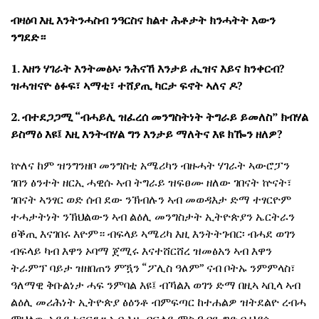
ብዛዕባ እዚ እንትንሓስብ ንዓርስና ክልተ ሕቶታት ክንሓትት እውን
ንግደድ።
1. እዘን ሃገራት እንትመፅኣ፡ ንሕናኸ እንታይ ሒዝና እይና ክንቀርብ?
ዝሓዝናዮ ፅፉፍ፣ ኣማቲ፣ ተሸያጢ ካርታ ፍኖት ኣለና ዶ?
2. ብተደጋጋሚ “ብሓይሊ ዝፈረሰ መንግስትነት ትግራይ ይመለስ” ክብሃል
ይስማዕ እዩ፤ እዚ እንትብሃል ግን እንታይ ማለትና እዩ ክዀን ዘለዎ?
ኵለና ከም ዝንግንዘቦ መንግስቲ አሜሪካን ብዙሓት ሃገራት ኣውሮፓን
ገበን ፅንተት ዘርኢ ሓዊሱ ኣብ ትግራይ ዝፍፀሙ ዘለው ገበናት ኵናት፣
ገበናት ኣንፃር ወድ ሰብ ደው ንኽብሉን ኣብ መወዳእታ ድማ ተፃርዮም
ተሓታትነት ንኽህልውን ኣብ ልዕሊ መንግስታት ኢትዮጵያን ኤርትራን
ፀቕጢ እናገበሩ እዮም። ብፍላይ ኣሜሪካ እዚ እንትትገብር፡ ብሓደ ወገን
ብፍላይ ካብ እዋን ኦባማ ጀሚሩ እናተሸርሸረ ዝመፅአን ኣብ እዋን
ትራምፕ ባይታ ዝዘበጠን ምዃን “ፖሊስ ዓለም” ናብ ቦትኡ ንምምላስ፣
ዓለማዊ ቅቡልነታ ሓፍ ንምባል እዩ፤ ብኻልእ ወገን ድማ በዚኣ ኣቢላ ኣብ
ልዕሊ መሪሕነት ኢትዮጵያ ፅዕንቶ ብምፍጣር ከተሐልዎ ዝትደልዮ ረብሓ