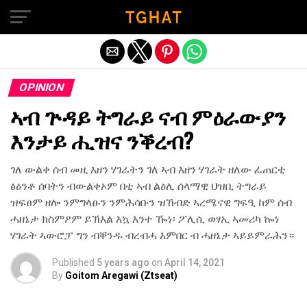
Exit mobile version
OPINION
ኣብ ጕዳይ ትግራይ ናብ ምዕራውያን
እንታይ ሒዝና ንቕረብ?
ገለ ውልቀ ሰብ መዚ እዘን ሃገራትን ገለ ኣብ እዘን ሃገራት ዘለው ፈጠርቲ
ፅዕንቶ ሰባትን ብውልቀኦም በቲ ኣብ ልዕሊ ሰላማዊ ህዝቢ ትግራይ
ዝፍፀም ዘሎ ንምግላፁን ንምሕሳቡን ዝኸብድ ኣረሜናዊ ግፍዒ ከም ሰብ
ሓዘኔታ ክስምዖም ይኽእል እኳ እንተ ዀነ፡ ፖሊሲ ወፃኢ ኣመሪካ ኰነ
ሃገራት ኣውሮፓ ግን ብቐንዱ ብረብሓ እምበር ብ ሓዘኔታ ኣይይምራሕን።
Published
5 years ago
on
April 14, 2021
By
Goitom Aregawi (Ztseat)