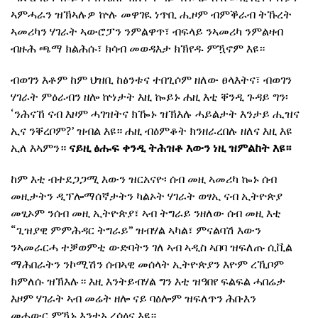
ኣምሓራን ዝኽኣሉዎ ኵሉ መዋገዪ ነጥቢ ሒዞም ብምቕራብ ትኹረት
ኣመሪካን ሃገራት ኣውሮፓን ንምልዋጥ፣ ብፍላይ ንኣመሪካ ንምልዛብ
ብዙሕ ጫማ ክልሕሱ፣ ክሳብ መወዳእታ ክኽየዱ ምዃኖም እዩ።
ብወገን እቶም ከም ህዝቢ ከፅንቱና ተበጊሶም ዘለው ፀላእትና፣ ብወገን
ሃገራት ምዕራብን ዘሎ ኵነታት እዚ ኰይኑ ሐዚ እቲ ቐንዲ ጉዳይ ግን፡
‘ንሕናኸ ናብ እዞም ሓገዝትና ክዀኑ ዝኽእሉ ሓይልታት እንታይ ሒዝና
ኢና ንቐረቦም?’ ዝብል እዩ። ሐዚ ብዕምቆት ክንዘራረበሉ ዘለና እዚ እዩ
ኢለ እኣምን።
ናይዚ ፅሑፍ ቀንዲ ትሕዝቶ እውን ነዚ ዝምልከት እዩ።
ከም እቲ ብተደጋጋሚ እውን ዝርአናዮ፡ ሰብ መዚ ኣመሪካ ኰኑ ሰብ
መዚታትን ዲፕሎማሰኛታትን ካልኦት ሃገራት ወፃኢ ናብ ኢትዮጵያ
መፂኦም ንሰብ መዚ ኢትዮጵያ፣ ኣብ ትግራይ ንዘለው ሰብ መዚ እቲ
“ጊዝያዊ ምምሕዳር ትግራይ” ዝብሃል ኣካል፣ ምናልባሽ እውን
ንኣመራርሓ ተቓወምቲ ውድባትን ገለ ኣብ ኣዲስ ኣበባ ዝፍለጡ ሲቪል
ማሕበራትን ንኮሚሽን ሰብኣዊ መሰላት ኢትዮጵያን እዮም ረኺቦም
ክምለሱ ዝኽእሉ። እዚ እንትይብሃል ግን እቲ ዝዓበየ ፍልፍል ሓበሬታ
እዞም ሃገራት ኣብ መሬት ዘሎ ናይ ባዕሎም ዝፍለጥን ሕቡእን
መሓውር ምዃኑ እንተኢረሳዕና እዩ።