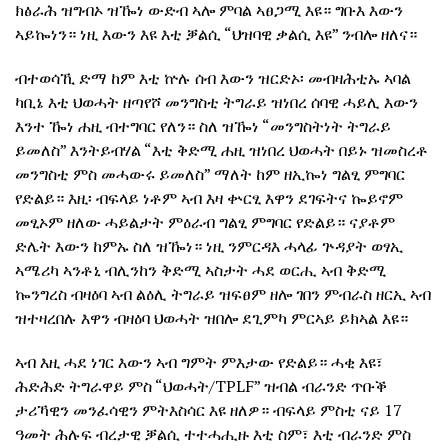
ክፅራሕ ዝግብኦ ዝዀነ ውድብ ኣሎ ምባል ኣፀጋሚ እዩ። ግቡእ እውን
ኣይኰነን። ነዚ እውን እዩ እቲ ቓልሲ “ህዝባዊ ቃልሲ እዩ” ንብሎ ዘለና።
ብተወሳኺ ድማ ከም እቲ ኵሉ ሰብ እውን ዝርድኦ፡ መብዛሕቲኡ ኣባል
ካቢኔ እቲ ህወሓት ዘጣየሾ መንግስቲ ትግራይ ዝነበረ ሰባዊ ሓይሊ እውን
እንተ ዀነ ሐዚ ብተግባር የለን። ስለ ዝዀነ “መንግስትነት ትግራይ
ይመለስ” እንትይብሃል “እቲ ቅድሚ ሐዚ ዝነበረ ህወሓት በይኑ ዝመስረቶ
መንግስቲ ምስ መሓውሩ ይመለስ” ማለት ከም ዘኢኰነ ግልፂ ምግባር
የድልይ። እዚ፡ ብፍላይ ነቶም ኣብ እዛ ቍርፂ እዋን ደገፍትና ኰይኖም
መፂኦም ዘለው ሓይልታት ምዕራብ ግልፂ ምግባር የድልይ። ናያቶም
ድሌት እውን ከምኡ ስለ ዝዀነ። ነዚ ንምርዳእ ሓላፊ ጕዳያት ወፃኢ
ኣሜሪካ ኣንቶኒ ብሊንከን ቅድሚ ኣስታት ሓደ ወርሒ ኣብ ቅድሚ
ኰንግረስ ብዛዕባ ኣብ ልዕሊ ትግራይ ዝፍፀም ዘሎ ገበን ምብራስ ዘርኢ ኣብ
ዝተዛረበሉ እዋን ብዛዕባ ህወሓት ዝበሎ ደጊምካ ምርኣይ ይክኣል እዩ።
ኣብ እዚ ሓደ ነገር እውን ኣብ ግምት ምእታው የድልይ። ሓቂ እዩ፣
ሕድሕድ ትግራዋይ ምስ “ህወሓት/TPLF” ዝብል ብራንድ ጥቡቕ
ታሪኻዊን መንፈሳዊን ምትእስሳር እዩ ዘለዎ። ብፍላይ ምስቲ ናይ 17
ዓመት ሕሉፍ ብረታዊ ቓልሲ ተተሓሒዙ እቲ ስም፣ እቲ ብራንድ ምስ