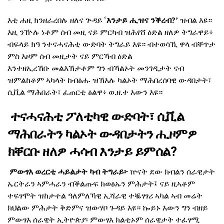
እቲ ሐዚ ክንዘራረበሉ ዘለና ጕዳይ ‘
እንታይ ሒዝና ንቕረብ?’
ዝብል እዩ።
እዚ ንዅሉ ነቶም ሰብ መዚ ናይ ምርካብ ዝሕየሸ ዕድል ዘለዎ ትግራዋይ፥
ብፍላይ ክዓ ንተናሓናሕቲ ውድባት ትግራይ እዩ። ብተወሳኺ ዋላ ብቐጥታ
ምስ እዞም ሰብ መዚታት ናይ ምርኻብ ዕድል
እንተዘኢረኸቡ መልእኽታቶም ግን ብኻልኦት መንገዲታት ናብ
ዝምልከቶም ኣካላት ከብፅሑ ዝኽእሉ ካልኦት ማሕበረሰባዊ ውዳበታት፣
ሲቪል ማሕበራት፣ ፈጠርቲ ፅልዋ፥ ወ.ዘ.ተ እውን እዩ።
ተናሓናሕቲ ፖለቲካዊ ውድባት፣ ሲቪል
ማሕበራትን ካልኦት ውዳበታትን ሒዞምዎ
ክቐርቡ ዘለዎ ሓሳብ እንታይ ይምሰል?
ምውፃእ ወረርቲ ሓይልታት ካብ ትግራይ፦
ኵናት ደው ክብልን ሰራዊታት
ኤርትራን ኣምሓራን ብቕልጡፍ ክወፅኡን ምሕታት፤ ናይ ዚኣቶም
ተፍፃሞት ዝከታተል ዓለምለኻዊ ኢሻራዊ ተቘፃፃሪ ኣካል ኣብ መሬት
ክህልው ምሕታት ቅድምና ዝውሃቦ ጉዳይ እዩ። ኰይኑ እውን ግን ብዘይ
ምውፃእ ሰራዊት ኢትዮጵያ፡ ምውፃእ ክልቲኦም ሰራዊታት ተፈፃሚ