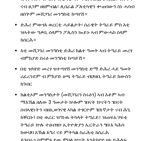
ናብ ፀጋም ዘዘምብል፣ ሊበራል ፖለቲካዊን ቍጠባውን ስነ ሓሳብ
ዘሰጕም መሸጋገሪ መንግስቲ ክጣየሽ።
ድሕሪ ምውፃእ ወረርቲ ሓይልታት፡ ሰራዊት ትግራይ ምስ እቲ
ዝኣትው ዓቃቢ ሰላምን ፖሊስን ኰይኑ ኣብ ምውሓስ ሰላም
ክሰርሕ።
እቲ መሸጋገሪ መንግስቲ ድሕሪ ክልተ ዓመት ኣብ ትግራይ መረፃ
ብምክያድ ስሩዕ መንግስቲ ከጣይሽ።
በቲ ዝካየድ መረፃ ዝተጣየሸ መንግስቲ ድማ ድሕሪ ሓደ ዓመት
ሪፈረንደም ብ ምክያድ ዕጫ ትግራይ ብህዝቢ ትግራይ ክውስን
ክገብር
ክልቲኦም መንግስታት (መሸጋገሪን ስሩዕን) ኣብ እቶም ኣብ
ማእኸል ዘለው 3 ዓመታት ኵሎም ገበናት ኵናትን ገበናት
ሰብኣዊነትን ብዘኢወገናዊ ኣካል ተፃርዮም ገበነኛታት ናብ ሕጊ
ክቐርቡ፤ በቲ ወራር ዝዓነዉ ትካላት ትግራይ፣ ዝጠፍአ ሃፍቲ
ትግራይ ኵሉ ተፀብፃቡ ኢትዮጵያን ኤርትራን ግቡእ ካሕሳ
ክውህባ እኹል እግሪ ናይ ምትካል ስራሕቲ ክስራሕ
ይገብሩ። ስምምዕ ደው ምባል ኵናት እንትካየድ ዘኢይሕለፍ