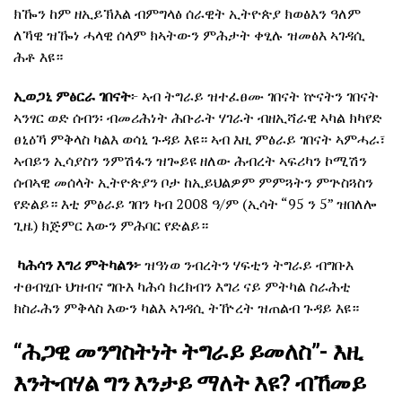
ክዀን ከም ዘኢይኽእል ብምግላፅ ሰራዊት ኢትዮጵያ ክወፅእን ዓለም
ለኻዊ ዝዀነ ሓላዊ ሰላም ክኣትውን ምሕታት ቀፂሉ ዝመፅእ ኣገዳሲ
ሕቶ እዩ።
ኢወጋኒ ምፅርራ ገበናት
፦ ኣብ ትግራይ ዝተፈፀሙ ገበናት ኵናትን ገበናት
ኣንፃር ወድ ሰብን፡ ብመሪሕነት ሕቡራት ሃገራት ብዘኢሻራዊ ኣካል ክካየድ
ፀኒዕኻ ምቅላስ ካልእ ወሳኒ ጉዳይ እዩ። ኣብ እዚ ምፅራይ ገበናት ኣምሓራ፣
ኣብይን ኢሳያስን ንምሽፋን ዝጐይዩ ዘለው ሕብረት ኣፍሪካን ኮሚሽን
ሰብኣዊ መሰላት ኢትዮጵያን ቦታ ከኢይህልዎም ምምጓትን ምጕስጓስን
የድልይ። እቲ ምፅራይ ገበን ካብ 2008 ዓ/ም (ኢሳት “95 ን 5” ዝበለሎ
ጊዜ) ክጅምር እውን ምሕባር የድልይ።
ካሕሳን እግሪ ምትካልን፦
ዝዓነወ ንብረትን ሃፍቲን ትግራይ ብግቡእ
ተፀብፂቡ ህዝብና ግቡእ ካሕሳ ክረክብን እግሪ ናይ ምትካል ስራሕቲ
ክስራሕን ምቅላስ እውን ካልእ ኣገዳሲ ትዅረት ዝጠልብ ጉዳይ እዩ።
“ሕጋዊ መንግስትነት ትግራይ ይመለስ”- እዚ
እንትብሃል ግን እንታይ ማለት እዩ? ብኸመይ