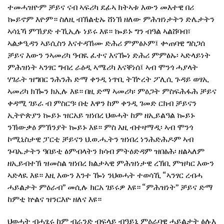
ተመሓዝዮም ቻይና ናብ ኣፍሪካ ደፊኣ ክትኣቱ እውን መእተዊ በሪ
ኰይኖም እዮም። ስለዚ ብኽልቲኡ ሸነኽ ዘለው ምሕዝነታትን ድሌታትን
ኣሳኒኻ ምኽያድ ተኺኢሉ ነይሩ እዩ። ኰይኑ ግን ብዓል ኣልሸባብ፣
ኣልቃዒዳን ኣይሲስን እናተዳኸሙ ድሕሪ ምምፅኦም፤ ቍጠባዊ ግስጋሰ
ቻይና እውን ንኣመሪካ ዓብዪ ፈተና እናዀነ ድሕሪ ምምፅኡ፡ ኣድላይነት
ምሕዝነት ኣንፃር ግብረ ራዕዲ ኣሜሪካ እናቐነሰ፤ ኣብ ሞንጎ ሓያላት
ሃገራት ዝግበር ንሕንሕ ድማ ቀንዲ ነጥቢ ትዅረት ፖሊሲ ጉዳይ ወፃኢ
ኣመሪካ ክዀን ክኢሉ እዩ። በዚ ድማ ኣመሪካ፡ ምዕጋት ምስፍሕፋሕ ቻይና
ቀዳሚ ገይራ ብ ምስርዓ፡ በቲ እዋን ከም ቀንዲ ገመድ ርክብ ቻይናን
ኢትዮጵያን ኰይኑ ዝርአይ ዝነበረ ህወሓት ከም ዘኢይልዓል ኰይኑ
ንኽውቃዕ ምኽንያት ኰይኑ እዩ። ምስ እዚ ብተዛማዲ፡ ኣብ ሞንጎ
ኮሚኒስታዊ ፓርቲ ቻይናን ህ.ወ.ሓ.ትን ዝነበረ ነንሕድሕዶም ኣብ
ጉባኤታትን ዓበይቲ ፅምብላትን ክሳብ ምትዕድዳም ዝበፅሕ፡ ዘልኣለም
ዘኢይብተኽ ዝመስል ዝነበረ ክልታኣዊ ምሕዝነታዊ ረኽቢ ምዝካር እውን
ኣድላዪ እዩ። እዚ እውን እንተ ዀነ ንህወሓት ተወሳኺ “ኣንፃር ረብሓ
ሓይልታት ምዕራብ” መሲሉ ክርአ ገይሩዎ እዩ። “ምሕዝነት” ቻይና ድማ
ከምቲ ኵልና ዝንርእዮ ዘለና እዩ።
ህወሓት ብሓፂሩ ከም ብራንድ ብፍላይ ብዓይኒ ምዕራባዊ ሓይልታት ፅሉእ