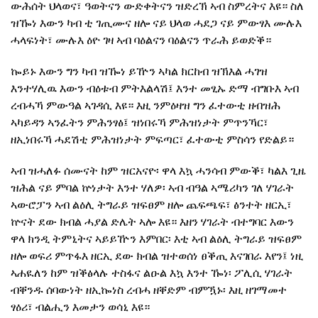
ውሕሰት ህላወና፣ ዓወትናን ውድቀትናን ዝድረኽ ኣብ ስምረትና እዩ። ስለ
ዝዀነ እውን ካብ ቲ ገጢሙና ዘሎ ናይ ህላወ ሓደጋ ናይ ምውፃእ ሙሉእ
ሓላፍነት፣ ሙሉእ ዕዮ ገዛ ኣብ ባዕልናን ባዕልናን ጥራሕ ይወድቕ።
ኰይኑ እውን ግን ካብ ዝዀነ ይዅን ኣካል ክርከብ ዝኽእል ሓገዝ
እንተሃሊዉ እውን ብዕቱብ ምትእልላሽ፤ እንተ መፂኡ ድማ ብግቡእ ኣብ
ረብሓኻ ምውዓል ኣገዳሲ እዩ። እዚ ንምዕዛዝ ግን ፈተውቲ ዘብዝሕ
ኣካይዳን ኣንፈትን ምሕንፃፅ፤ ዝነበሩኻ ምሕዝነታት ምጥንኻር፣
ዘኢነበሩኻ ሓደሽቲ ምሕዝነታት ምፍጣር፣ ፈተውቲ ምስሳን የድልይ።
ኣብ ዝሓለፉ ሰሙናት ከም ዝርአናዮ፡ ዋላ እኳ ሓንሳብ ምውቕ፣ ካልእ ጊዜ
ዝሕል ናይ ምባል ኵነታት እንተ ሃለዎ፡ ኣብ ብዓል ኣሜሪካን ገለ ሃገራት
ኣውሮፓን ኣብ ልዕሊ ትግራይ ዝፍፀም ዘሎ ጨፍጫፍ፣ ፅንተት ዘርኢ፣
ኵናት ደው ክብል ሓያል ድሌት ኣሎ እዩ። እዘን ሃገራት ብተግባር እውን
ዋላ ክንዲ ትምኒትና ኣይይዅን እምበር፡ እቲ ኣብ ልዕሊ ትግራይ ዝፍፀም
ዘሎ ወፍሪ ምጥፋእ ዘርኢ ደው ክብል ዝተወሰነ ፀቕጢ እናገበራ እየን፤ ነዚ
ኣሐዪለን ከም ዝቕፅላሉ ተስፋና ልዑል እኳ እንተ ዀነ፡ ፖሊሲ ሃገራት
ብቐንዱ ሰባውነት ዘኢኰነስ ረብሓ ዘቐድም ብምዃኑ፡ እዚ ዘገማመተ
ፃዕሪ፣ ብልሒን እመታን ወሳኒ እዩ።