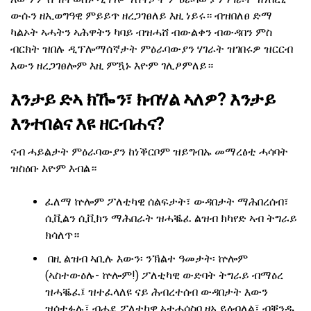
ውሱን ዘኢወግዓዊ ምይይጥ ዘረጋገፀለይ እዚ ነይሩ። ብዝበለፀ ድማ
ካልኦት ኣሓትን ኣሕዋትን ካባይ ብዝሓሸ ብውልቀን ብውዳበን ምስ
ብርክት ዝበሉ ዲፕሎማሰኛታት ምዕራባውያን ሃገራት ዝገበሩዎ ዝርርብ
እውን ዘረጋገፀሎም እዚ ምዃኑ እዮም ገሊፆምለይ።
እንታይ ድኣ ክዀን፣ ክብሃል ኣለዎ? እንታይ
እንተበልና እዩ ዘርብሐና?
ናብ ሓይልታት ምዕራባውያን ከነቕርቦም ዝይግብኡ መማረፅቲ ሓሳባት
ዝስዕቡ እዮም እብል።
ፈለማ ኵሎም ፖለቲካዊ ሰልፍታት፣ ውዳበታት ማሕበረሰብ፣
ሲቪልን ሲቪክን ማሕበራት ዝሓቘፈ ልዝብ ክካየድ ኣብ ትግራይ
ክሳለጥ።
በዚ ልዝብ ኣቢሉ እውን፡ ንኽልተ ዓመታት፡ ኵሎም
(ኣስተውዕሉ- ኵሎም!) ፖለቲካዊ ውድባት ትግራይ ብማዕረ
ዝሓቘፈ፤ ዝተፈላለዩ ናይ ሕብረተሰብ ውዳበታት እውን
ዝሳተፉሉ፤ ብሓደ ፖለቲካዊ ኣተሓሳስባ ዘኢይዕብለል፤ ብቐንዱ