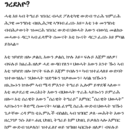
ንረደአዮ?
ሓቂ እዩ ኣብ ትግራይ ዝነበረ ብሓደ ፖለቲካዊ ውድብ ጥራሕ ዝምራሕ
ሕጋዊ መንግስቲ ብዘኢሕጋዊ ኣግባብ ፈሪሱ እዩ። እቲ ነቱ መንግስቲ
ብብሕታውነት ዝመርሕ ዝነበረ ውድብ ህወሓት እውን ብወሳኒ መልክዑ
መሓውሩ ዳርጋ ኣብ ፈላሞት ሰሙናት እቲ ኲናት ዳርጋ ፈሪሱ እዩ ምባል
ይክኣል።
እቲ ዝካየድ ዘሎ ቃልሲ እውን ቃልሲ ኵሉ እዩ። ፍሉይ እጃም ዘለዎ፣
ብፍሉይ ክፅራሕ ዘለዎ ሓደ ውዳበ የለን። ህወሓት እውን እንተ ዀነ ኣብ
እቲ ዝካየድ ዘሎ ኵናት ፍሉይ እጃም የብሉን። ካብ ዝተፈላለዩ ውድባት
ዝተውፃፅኡ፥ ንህወሓት ዝድግፉን ዝቃወሙን፥ ኣባል ዝዀኑን
ዘኢኰኑን ኵሎም ኣብ ሜዳ ምእንተ ትግራይ ኢሎም ይዋደቑ ኣለው።
እቲ ወታደራዊ መሪሕነት እውን ብህወሓት ጥራሕ ኣይኰነን ይምራሕ
ዘሎ። እቲ ሰራዊት እውን “ሰራዊት ትግራይ” እምበር “ሰራዊት ህወሓት”
ኣይኰነን። ቅድሚ ሰሙናት፡ ኣባል ፈፃሚ ስራሕ ውድብ ህወሓት ዝዀነ
ጌታቸው ረዳ ምስ ቲኤምኤች ብስልኪ ኣብ ዝገበሮ ቃለ-መሕትት እውን
ዘረጋገፆ ንሱ እዩ። ሐዚ ህዝቢ ትግራይ ከም ህዝቢ ይቃለስ ኣሎ እምበር
ከም ውድብ ዝቃለስ፣ ዝተፈለየ ወይ ዝዓዘዘ ኣበርክቶ ዘለዎ፣ ብፍሉይ