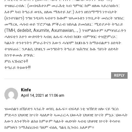
ተዝዘራረብሉ:: (መብዛሕተኦም መራሕቲ ኣብ ግምባር ከም ዘለዉ ኣይረሳዕኩን::
እቶም ካብ ትግራይ ወፃኢ ዘለዉ ማለተይ እየ::) እተን ዘየሰማማዓ ነጥብታት
(እንተሃልየን) ንግዘ ገዲፍካ ኣብተን ኩሎም ዝኣመኑለን ነጥቢታት መሰረት ዝገበረ:
መማረጺ ሓሳብ ወይ ፕሮፖዛል ምቕራብ ዝከኣል ይመስለኒ:: ሚድያታት ትግራይ
(TMH, dedebit, Axumite, Axumawian,…, ) ንዝምልከቶም ኣምባሳደራትን
ሓለፍቲን እተን ውድባትን ኣብዚ ፅሑፍ ሓሳብ ክህቡ ብምግባር ተዝጅምረኦ::
ካልኦት ተንተንትን ምሁራትናን እውን ሓሳቦም ክህቡሉን ከማዕብልዎን ዕድላት
ተዝፍጠሩ:: ንቃልሲ ህዝቢን መንግስትን ትግራይ ዝሕግዝ: ኩሉ ዓይነት ዕድላት
ክንጥቀመሉ ይግባእ::
ምስ ኣኽብሮት!!
ትግራይ ትዕወት!!!
REPLY
Kinfe
April 14, 2021 at 11:06 am
ዝመስልን ዘኽይድን ኣንፈት ወሃቢ ፅሑፍ። ብፍላይ ነቲ ዝኽየድ ዘሎ ናይ ዓርሰ
ምድሓን ህዝባዊ ኵናት ላዕለዎት ኣመራርሓ ህወሓት ህዝባዊ ኵናት ምኳኑ: ህወሓት
እውን እንተኾነት ልክዕ ከምቶም ካልኦት ዉድባት ኣብቲ ህዝባዊ ኵናት ትሳተፍ
ከምዘላን ንማሕበረሰብ ዓለም ብዕሊ ግልፂ ኪገብሩ አለዎም።