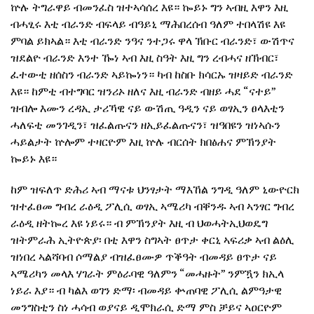
ኵሉ ትግራዋይ ብመንፈስ ዝተኣሳሰረ እዩ። ኰይኑ ግን ኣብዚ እዋን እዚ
ብሓፂሩ እቲ ብራንድ ብፍላይ ብዓይኒ ማሕበረሰብ ዓለም ተበላሽዩ እዩ
ምባል ይክኣል። እቲ ብራንድ ንዓና ንተጋሩ ዋላ ኽቡር ብራንድ፣ ውሽጥና
ዝደልዮ ብራንድ እንተ ዀነ ኣብ እዚ ስዓት እዚ ግን ረብሓና ዘኽብር፣
ፈተውቲ ዘሰስን ብራንድ ኣይኰነን። ካብ ከስቡ ክሳርኡ ዝዛይድ ብራንድ
እዩ። ከምቲ ብተግባር ዝንሪኦ ዘለና እዚ ብራንድ ብዘይ ሓደ “ናተይ”
ዝብሎ እሙን ረዳኢ ታሪኻዊ ናይ ውሽጢ ዓዲን ናይ ወፃኢን ፀላእቲን
ሓለፍቲ መንገዲን፣ ዝፈልጡናን ዘኢይፈልጡናን፣ ዝዓበዩን ዝነኣሱን
ሓይልታት ኵሎም ተዛርዮም እዚ ኵሉ ብርሰት ክበፅሐና ምኽንያት
ኰይኑ እዩ።
ከም ዝፍለጥ ድሕሪ ኣብ ማናቱ ህንፃታት ማእኸል ንግዲ ዓለም ኒውዮርክ
ዝተፈፀመ ግብረ ራዕዲ ፖሊሲ ወፃኢ ኣሜሪካ ብቐንዱ ኣብ ኣንፃር ግብረ
ራዕዲ ዘትኰረ እዩ ነይሩ። ብ ምኽንያት እዚ ብ ህወሓትኢህወዴግ
ዝትምራሕ ኢትዮጵያ፡ በቲ እዋን ስግኣት ፀጥታ ቀርኒ ኣፍሪቃ ኣብ ልዕሊ
ዝነበረ ኣልሻባብ ሶማልያ ብዝፈፀሙዎ ጥቕዓት ብመዳይ ፀጥታ ናይ
ኣሜሪካን መላእ ሃገራት ምዕራባዊ ዓለምን “መሓዙት” ንምዃን ክኢላ
ነይራ እያ። ብ ካልእ ወገን ድማ፡ ብመዳይ ቍጠባዊ ፖሊሲ ልምዓታዊ
መንግስቲን ስነ ሓሳብ ወያናይ ዲሞክራሲ ድማ ምስ ቻይና ኣዐርዮም