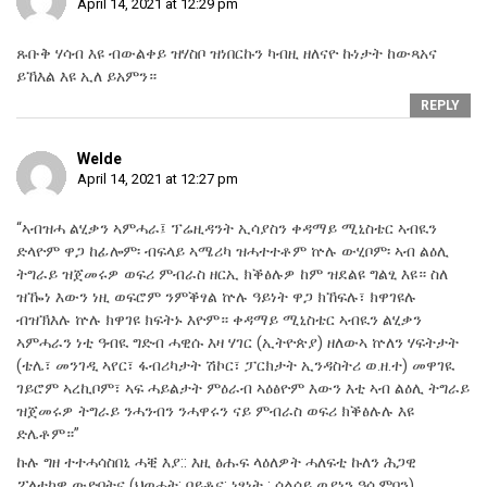
April 14, 2021 at 12:29 pm
ጹቡቅ ሃሳብ እዩ ብውልቀይ ዝሃስቦ ዝነበርኩን ካብዚ ዘለናዮ ኩነታት ከውጻአና
ይኸእል እዩ ኢለ ይአምን።
REPLY
Welde
April 14, 2021 at 12:27 pm
“ኣብዝሓ ልሂቃን ኣምሓራ፤ ፕሬዚዳንት ኢሳያስን ቀዳማይ ሚኒስቴር ኣብዪን
ድላዮም ዋጋ ከፊሎም፡ ብፍላይ ኣሜሪካ ዝሓተተቶም ኵሉ ውሂቦም፡ ኣብ ልዕሊ
ትግራይ ዝጀመሩዎ ወፍሪ ምብራስ ዘርኢ ክቕፅሉዎ ከም ዝደልዩ ግልፂ እዩ። ስለ
ዝዀነ እውን ነዚ ወፍሮም ንምቕፃል ኵሉ ዓይነት ዋጋ ክኸፍሉ፣ ክዋገዩሉ
ብዝኽእሉ ኵሉ ክዋገዩ ክፍትኑ እዮም። ቀዳማይ ሚኒስቴር ኣብዪን ልሂቃን
ኣምሓራን ነቲ ዓብዪ ግድብ ሓዊሱ እዛ ሃገር (ኢትዮጵያ) ዘለውኣ ኵለን ሃፍትታት
(ቴሌ፣ መንገዲ ኣየር፣ ፋብሪካታት ሽኮር፣ ፓርክታት ኢንዳስትሪ ወ.ዘ.ተ) መዋገዪ
ገይሮም ኣረኪቦም፣ ኣፍ ሓይልታት ምዕራብ ኣዕፅዮም እውን እቲ ኣብ ልዕሊ ትግራይ
ዝጀመሩዎ ትግራይ ንሓንብን ንሓዋሩን ናይ ምብራስ ወፍሪ ክቕፅሉሉ እዩ
ድሌቶም።”
ኩሉ ግዘ ተተሓሳስበኒ ሓቒ እያ:: እዚ ፅሑፍ ላዕለዎት ሓለፍቲ ኩለን ሕጋዊ
ፖለቲካዊ ውድባትና (ህወሓት: ባይቶና: ነፃነት : ሳልሳይ ወያነን ዓሲምባን)