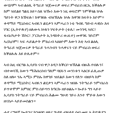
ውሂቦም፡ ኣብ ልዕሊ ትግራይ ዝጀመሩዎ ወፍሪ ምብራስ ዘርኢ ክቕፅሉዎ
ከም ዝደልዩ ግልፂ እዩ። ስለ ዝዀነ እውን ነዚ ወፍሮም ንምቕፃል ኵሉ
ዓይነት ዋጋ ክኸፍሉ፣ ክዋገዩሉ ብዝኽእሉ ኵሉ ክዋገዩ ክፍትኑ እዮም።
ቀዳማይ ሚኒስቴር ኣብዪን ልሂቃን ኣምሓራን ነቲ ዓብዪ ግድብ ሓዊሱ እዛ
ሃገር (ኢትዮጵያ) ዘለውኣ ኵለን ሃፍትታት (ቴሌ፣ መንገዲ ኣየር፣
ፋብሪካታት ሽኮር፣ ፓርክታት ኢንዳስትሪ ወ.ዘ.ተ) መዋገዪ ገይሮም
ኣረኪቦም፣ ኣፍ ሓይልታት ምዕራብ ኣዕፅዮም እውን እቲ ኣብ ልዕሊ
ትግራይ ዝጀመሩዎ ትግራይ ንሓንብን ንሓዋሩን ናይ ምብራስ ወፍሪ
ክቕፅሉሉ እዩ ድሌቶም።
ኣብ እዚ ብርግፅ ኢሳያስ ናብ ዋጋ ዕዳጋ ከቕርቦ ዝኽእል ብዙሕ የብሉን፤
ብተወሳኺ እውን ማሕበረሰብ ዓለም ባህሩን መንነቱን ኣዕርዩ ፈሊጡዎ
ስለ ዘሎ፡ ንኡ ኣሚኑ ምስኡ ክዋገይ ዝደልይ እውን የለን፡ ብዘይካ ከም
ቀዳማይ ሚኒስትር ኣብዪን ልሂቃን ኣምሓራን ዝበሉ ንትግራይ ንምብራስ
ይጥቀሞም እምበር ምስ ሰይጣን ክዓርኩ ዘይፀልኡ። ኰይኑ ግን ኣይተ
ኢሳያስ ንትግራይ ናይ ምብራስ ሕልሙ ግሁድ ገይሩ እንተ ሞይቱ እውን
ዘናስሖ ኣይይመስልን።
ሓደ ርግፀኛ ኰይንና ክንፅበዮ ዘለና ጕዳይ ብፍላይ ሰብ መዚ ኢትዮጵያን