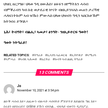
ህዝቢ ዘረጋግፅ፣ ህላወ ዓዲ ዘውሕስ፣ ፅፉፍን ዘየማትእን ሓሳብ
ብምቕራብን ካብ እቲ ወታደራዊ ኵናት ብዘኢይንኣኣስ መጠን ታሪኻዊ
ሓላፍነትኩም ኣብ ዝዀነ ምውሓስ ህላወ ህዝብን ዓዲን ኣበርክቶኹም
ክትገብሩ ይግባእ።
ኒሕ፣ ትብዓት፣ ብልሒ፣ ኣመታ፣ ፅንዓት- ንዘኢይተርፍ ዓወት!
ዓወት ንትግራይ!
RELATED TOPICS:
ትግራይ
ኢሳያስ ኣፈወርቂ
ኢትዮጵያ
ኣሜሪካ
ኣምሓራ
ኣብዪ ኣሕመድ
ኤርትራ
ኲናት ኣብ ልዕሊ ትግራይ
13 COMMENTS
Jo
November 10, 2021 at 3:54 pm
ፅቡቕ ሓሳብ እዩ። ሐዚውን ብዙሓት ሓሳባትይ ምይይጥይ ለድልየሉ ግዜ እዩ።
ስሩዕን ዘይስሩዕን፤ online ይኹን ብኣካል… ብፍላይ ብወገን ዲያስፖራ