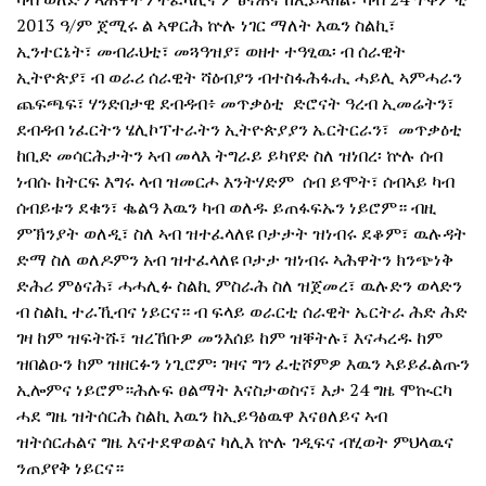
2013 ዓ/ም ጀሚሩ ል ኣዋርሕ ኵሉ ነገር ማለት እዉን ስልኪ፣
ኢንተርኔት፣ መብራህቲ፣ መጓዓዝያ፣ ወዘተ ተዓፂዉ፡ ብ ሰራዊት
ኢትዮጵያ፣ ብ ወራሪ ሰራዊት ሻዕብያን ብተስፋሕፋሒ ሓይሊ ኣምሓራን
ጨፍጫፍ፣ ሃንድበታዊ ደብዳብ፥ መጥቃዕቲ ድሮናት ዓረብ ኢመሬትን፣
ደብዳብ ነፈርትን ሄሊኮፕተራትን ኢትዮጵያያን ኤርትርራን፣ መጥቃዕቲ
ከቢድ መሳርሕታትን ኣብ መላእ ትግራይ ይካየድ ስለ ዝነበረ፡ ኵሉ ሰብ
ነብሱ ከትርፍ እግሩ ላብ ዝመርሖ እንትሃድም ሰብ ይሞት፣ ሰብኣይ ካብ
ሰብይቱን ደቁን፣ ቈልዓ እዉን ካብ ወለዱ ይጠፋፍኡን ነይሮም። ብዚ
ምኽንያት ወለዲ፣ ስለ ኣብ ዝተፈላለዩ ቦታታት ዝነብሩ ደቆም፣ ዉሉዳት
ድማ ስለ ወለዶምን አብ ዝተፈላለዩ ቦታታ ዝነብሩ ኣሕዋትን ክንጭነቅ
ድሕሪ ምፅናሕ፣ ሓሓሊፉ ስልኪ ምስራሕ ስለ ዝጀመረ፣ ዉሉድን ወላድን
ብ ስልኪ ተራኺብና ነይርና። ብ ፍላይ ወራርቲ ሰራዊት ኤርትራ ሕድ ሕድ
ገዛ ከም ዝፍትሹ፣ ዝረኸቡዎ መንእሰይ ከም ዝቐትሉ፣ እናሓረዱ ከም
ዝበልዑን ከም ዝዘርፉን ነጊሮም፡ ገዛና ግን ፈቲሾምዎ እዉን ኣይይፈልጡን
ኢሎምና ነይሮም።ሕሉፍ ፀልማት እናስታወስና፣ እታ 24 ግዜ ሞኲርካ
ሓደ ግዜ ዝትሰርሕ ስልኪ እዉን ከኢይዓፅዉዋ እናፀለይና ኣብ
ዝትሰርሐልና ግዜ እናተደዋወልና ካሊእ ኵሉ ገዲፍና ብሂወት ምህላዉና
ንጠያየቅ ነይርና።