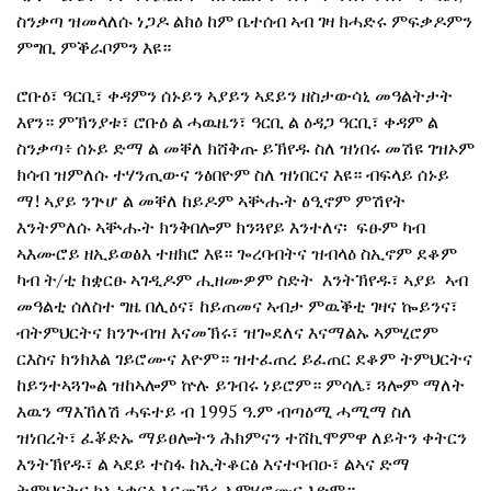
ስንቃጣ ዝመላለሱ ነጋዶ ልክዕ ከም ቤተሰብ ኣብ ገዛ ክሓድሩ ምፍቃዶምን
ምግቢ ምቕራቦምን እዩ።
ሮቡዕ፣ ዓርቢ፣ ቀዳምን ሰኑይን ኣያይን ኣደይን ዘስታውሳኒ መዓልትታት
እየን። ምኽንያቱ፣ ሮቡዕ ል ሓዉዜን፣ ዓርቢ ል ዕዳጋ ዓርቢ፣ ቀዳም ል
ስንቃጣ፥ ሰኑይ ድማ ል መቐለ ክሸቅጡ ይኽየዱ ስለ ዝነበሩ መሽዩ ገዝኦም
ክሳብ ዝምለሱ ተሃንጢውና ንፅበዮም ስለ ዝነበርና እዩ። ብፍላይ ሰኑይ
ማ! ኣያይ ንጕሆ ል መቐለ ከይዶም ኣቝሑት ፅዒኖም ምሽየት
እንትምለሱ ኣቝሑት ክንቅበሎም ክንጓየይ እንተለና፡ ፍፁም ካብ
ኣእሙሮይ ዘኢይወፅእ ተዘክሮ እዩ። ጐረባብትና ዝብላዕ ስኢኖም ደቆም
ካብ ት/ቲ ከቋርፁ ኣገዲዶም ሒዘሙዎም ስድት እንትኽየዱ፣ ኣያይ ኣብ
መዓልቲ ሰለስተ ግዜ በሊዕና፣ ከይጠመና ኣብታ ምዉቕቲ ገዛና ኰይንና፣
ብትምህርትና ክንጕብዝ እናመኽሩ፣ ዝጐደለና እናማልኡ ኣምሂሮም
ርእስና ክንክእል ገይሮሙና እዮም። ዝተፈጠረ ይፈጠር ደቆም ትምህርትና
ከይንተኣጓጐል ዝከኣሎም ኵሉ ይገብሩ ነይሮም። ምሳሌ፣ ጓሎም ማለት
እዉን ማእኸለሽ ሓፍተይ ብ 1995 ዓ.ም ብጣዕሚ ሓሚማ ስለ
ዝነበረት፣ ፈቖድኡ ማይፀሎትን ሕክምናን ተሸኪሞምዋ ለይትን ቀትርን
እንትኽየዱ፣ ል ኣደይ ተስፋ ከኢትቆርፅ እናተባብዑ፣ ልኣና ድማ
ትምህርትና ከኢነቋርፅ እናመኸሩ ኣምሂሮሙና እዮም።