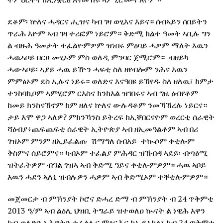
ደቆም፡ ኵለና ሓዳርና ሒዝና ካብ ገዛ ወፂእና እይና። ሰብኣይን ሰበይትን
ጥራሕ እዮም ኣብ ገዛ ተሪፎም ነይሮም። ቅድሚ ክልተ ዓመት ኣቢሉ ግን
ል ብዙሕ ዓመታት ተፈልዮምዎም ዝነበሩ ምዕባይ ሓዎም ማለት እዉን
ሓዉኣቦይ በርሀ መፂኦም ምስ ወለዲ ምንባር ጀሚሮም። ብዘይካ
ሓውኣቦይ፡ ኣያይ ሓዉ ይዅን ሓፍቲ ስለ ዘየብሎም ንሕና እዉን
ምምፅኦም ደስ ኢሉና ነይሩ። ወለድና እናዓበዩ ይኽየዱ ስለ ዘለዉ፣ ከምታ
ተንከባኪቦም ኣምሂሮም ርእስና ክንከእል ዝገበሩና ኣብ ግዜ ዕብየቶም
ከመይ ክንከናኸኖም ከም ዘለና ኵለና ውሉዳቶም ንመኻኸረሉ ነይርና።
ታይ እሞ ዋጋ ኣለዎ? ምክንኻንስ ይትረፍ ከኢቐበርናዮም ወረርቲ ሰራዊት
ሻዕብያ፥ጨፍጨፍቲ ሰራዊት ኢትዮጵያ ኣብ ዘኢመዓልቶም ኣብ በሪ
ገዝኦም ምንም ዘኢይፈልጡ ሽማግለ ሰብአይ ተኲሶም ቀቲሎም
ቅስምና ሰይሮምና። ካብኦም ተፈልያ ምሕዳር ዝኸብዳ ኣደይ፡ ብጣዕሚ
ዝትፈትዎም ብዓል ገዝኣ ኣብ ቅድሚ ዓይና ቀቲሎምዎም። ሓዉ ኣቦይ
እዉን ሓደን ኣለኒ ዝብሉዎን ሓዎም ኣብ ቅድሚኦም ተቐቲሎምዎም።
መጀመርታ ብ ምኽንያት ኮሮና ድሓረ ድማ ብ ምኽንያት ብ 24 ጥቅምቲ
2013 ዓ/ም ኣብ ልዕሊ ህዝቢ ትግራይ ዝተወለዐ ኲናት ል ነዊሕ እዋን
ካብ ወለድን ኣሕዋትን ተፈላሊና ምፅናሕና ከኢይኣክል፣ ካብ 24 ጥቅምቲ