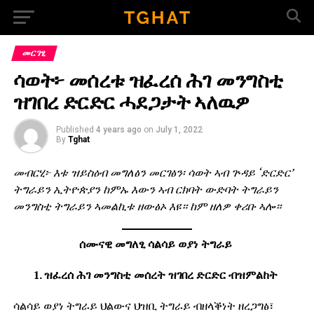
Go to mobile version
መርገፂ
ሳወት፦ መሰረቱ ዝፈረሰ ሕገ መንግስቲ
ዝገበረ ድርድር ሓደጋታት ኣለዉዎ
Published
4 years ago
on
July 1, 2022
By
Tghat
መብርሂ፦ እቱ ዝይስዕብ መግለፅን መርገፅን፡ ሳወት ኣብ ጕዳይ ‘ድርድር’
ትግራይን ኢትዮጵያን ከምኡ እውን ኣብ ርክባት ውድባት ትግራይን
መንግስቲ ትግራይን ኣመልኪቱ ዘውፅኦ እዩ። ከም ዘለዎ ቀሪቡ ኣሎ።
ሰሙናዊ መግለፂ ሳልሳይ ወያነ ትግራይ
1.
ዝፈረሰ ሕገ መንግስቲ መሰረት ዝገበረ ድርድር ብዝምልከት
ሳልሳይ ወያነ ትግራይ ህልውና ህዝቢ ትግራይ ብዘላቕነት ዘረጋግፅ፣