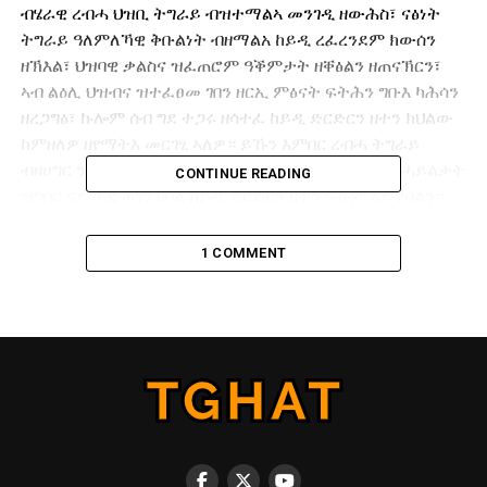
ብሄራዊ ረብሓ ህዝቢ ትግራይ ብዝተማልኣ መንገዲ ዘውሕስ፣ ናፅነት
ትግራይ ዓለምለኻዊ ቅቡልነት ብዘማልአ ከይዲ ረፈረንደም ክውሰን
ዘኽእል፣ ህዝባዊ ቃልስና ዝፈጠሮም ዓቕምታት ዘቐፅልን ዘጠናኽርን፣
ኣብ ልዕሊ ህዝብና ዝተፈፀመ ገበን ዘርኢ ምፅናት ፍትሕን ግቡእ ካሕሳን
ዘረጋግፅ፣ ኩሎም ሰብ ግደ ተጋሩ ዘሳተፈ ከይዲ ድርድርን ዘተን ክህልው
ከምዘለዎ ዘየማትእ መርገፂ ኣለዎ። ይኹን እምበር ረብሓ ትግራይ
ብዘሀግር ንህዝቢ ትግራይ ዘይውክል ይኹን ብድፍኢት ናይ ደገ ሓይልታት
CONTINUE READING
ዝግበር ናይ ሓደ ወገን ዘባል ከይዲ ድርድርን ዘተን ፍፁም ኣይቕበልን።
ምስዚ ተኣሳሲሩ በቲ ዝፈረሰ ሕገ መንግስቲ ፌዲሪኢ መሰረት ገይርካ
1 COMMENT
ድርድርን ዘተን ንምግባር ድልየታት ከምዘለው ብግልፂ ይርኣይ ኣሎ። እዚ
ሕገ መንግስቲ ኣብ ልዕሊ ህዝቢ ትግራይ ንዝተፈፀመ ገበን ዘርኢ ምፅናት
መድሕንና ኣይኮነን ጥራይ ዘይኮነስ፤ ኢትዮጵያ ምስ ናይ ደገ ናይ ፅንተት
መሻርኽታ ብምዃን እቲ ሕገ መንግስቲ ኣፍሪሳቶ እያ። ስለዚ እዚ ሕገ
መንግስቲ ህልውንኡ ዘበቀዐ ዋላ’ኳ እንተኾነ፣ ከም መደራደሪ ሰነድ
ምጥቃም ብዙሓት ሓደጋታት ዘስዕብ ምዃኑ ምርዳእ የድሊ። ብመሰረቱ
ኣብ ኢትዮጵያ ሕገ መንግስታዊ ስርዓት ከም ህልው ዝሰርዐ ፖለቲካዊ
ሓይሊ፤ ሕገ መንግስቲ ብምፍራስ ኣብ ልዕሊ ህዝቢ ትግራይ ንዝተፈፀመ
ገበን ዘርኢ ምፅናት ምኽሓድ እዩ ዝኸውን። ብተወሳኺ እውን ቃልሲ