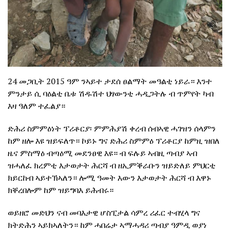
24 መጋቢት 2015 ዓም ንኣይተ ታደሰ ፀልማት መዓልቲ ነይራ። እንተ
ምንታይ ሲ ባዕልቲ ቤቱ ሽዱሽተ ህፃውንቲ ሓዲጋትሉ ብ ጥምየት ካብ
እዛ ዓለም ተፈልያ።
ድሕሪ ስምምዕነት ፕሪቶርያ፡ ምምሕያሽ ቀረብ ሰብኣዊ ሓገዝን ሰላምን
ከም ዘሎ እዩ ዝይፍለጥ። ኮይኑ ግና ድሕሪ ስምምዕ ፕሪቶርያ ከምዚ ዝበለ
ዜና ምስማዕ ብጣዕሚ መደንፀዊ እዩ። ብ ፍሉይ ኣብዚ ጣብያ ኣብ
ዝሓለፈ ክረምቲ እታወታት ሕርሻ ብ ዘኢምቕራቡን ዝይድለይ ምህርቲ
ክይርከብ ኣይተኽኣለን። ሎሚ ዓመት እውን እታወታት ሕርሻ ብ እዋኑ
ክቐረበሎም ከም ዝይግባእ ይሕብሩ።
ወይዘሮ መድህን ናብ መባእታዊ ሆስፒታል ሳምረ ሪፈር ተብሂላ ግና
ክትድሕን ኣይክኣለትን። ከም ሓበሬታ ኣማሓዳሪ ጣብያ ዓምዲ ወያነ