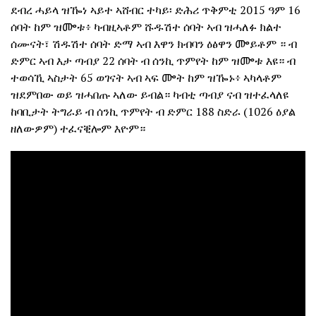
ደብረ ሓይላ ዝዀነ ኣይተ ኣሸብር ተካይ፡ ድሕሪ ጥቅምቲ 2015 ዓም 16
ሰባት ከም ዝᎀቱ፥ ካብዚኣቶም ሹዱሽተ ሰባት ኣብ ዝሓለፉ ክልተ
ሰሙናት፣ ሽዱሽተ ሰባት ድማ ኣብ እዋን ክብባን ዕፅዋን ᎀይቶም ። ብ
ድምር ኣብ እታ ጣብያ 22 ሰባት ብ ሰንኪ ጥምየት ከም ዝᎀቱ እዩ። ብ
ተወሳኺ ኣስታት 65 ወገናት ኣብ ኣፍ ᎀት ከም ዝዀኑ፥ ኣካላቶም
ዝደምበው ወይ ዝሓበጡ ኣለው ይብል። ካብቲ ጣብያ ናብ ዝተፈላለዩ
ከባቢታት ትግራይ ብ ሰንኪ ጥምየት ብ ድምር 188 ስድራ (1026 ዕያል
ዘለውዎም) ተፈናቒሎም እዮም።