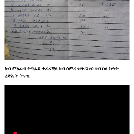
ካብ ምዕራብ ትግራይ ተፈናቒላ ኣብ ሳምረ ዝትርከብ ሰብ ስለ ኵነት
ረድኤ
ት ትናገር