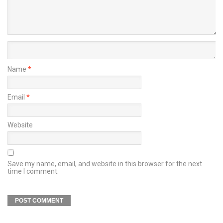
Name
*
Email
*
Website
Save my name, email, and website in this browser for the next
time I comment.