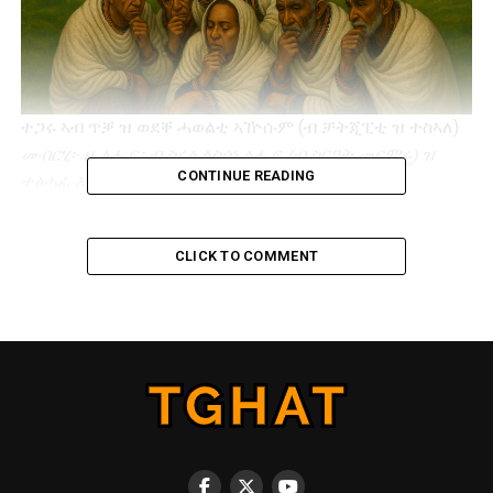
ተጋሩ ኣብ ጥቓ ዝ ወደቐ ሓወልቲ ኣዅሱም (ብ ቻትጂፒቲ ዝ ተስኣለ)
መብርሂ፦ ዙ ፅሑፍ፡ ብ
ስሩዕ ልስሳነ ፅሑፍ (ብ ስርዓት መርምሩ
) ዝ
CONTINUE READING
ተፅሓፈ እይዩ።
“ተጋሩ ድይና” ብ ዝ ይብል ርእሲ፡ ክትትዕ ይክካየድ ኣልሎ። ቱ ክትትዕ ብ
CLICK TO COMMENT
ሓደ ወድዲ መምህር ዝ ተብሃለ ዩቱባም
ዝ ተጀምመረ
ይመስስል። ዋንና
ሓሳብ ዙ ዩቱባም ድምማ ከም ዙይ ክ ይጥምመር ይኽእል፦ ኣብ ናይ
ሎሚ ትግራይ ወ ኤርትራ ዝ መበቍቈልና፥ ትግርኝኛ ዝ ልስሳንና ህዝቢ
ሓደ መንንነትን ያትታን ዘልለና ኰይንና ስምና ግን ተጋሩ (ትግራዎት) ዘ
ኢ ዀነ ሲ ትግርኝኛ እይዩ። ብ ዙይ ዝ ነቐለ፡ ካልኦት ሰባት እውውን
መጕጒቶም ኣልለዉ። ባዕል ዋንና ጀይ ስቱድዮ ዝ ዀነ ዮሴፍ ገብረሂወት
ኣብ ክልተ ክፍፋላት (
ክፍፋል 1
ወ
ክፍፋል 2
)፡ ኣዪ፥ ተጋሩ እምበር
ትግርኝኛ ሲ ኣይ ኰነን ስምና ኢሉ መጕጒቱ ኣልሎ። ኣማኑኤል ሳህለ ዝ
ተብሃለ ሰብ ድምማ፡ ኣብ ዙ ዛዕባ ዙይ ርእይትኡ ክ ይህብ
ተሓቲቱ
፡ ኣብ