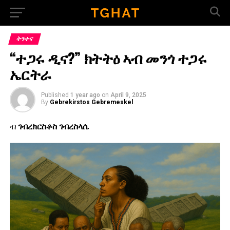
Go to mobile version
ትንተና
“ተጋሩ ዲና?” ክትትዕ ኣብ መንጎ ተጋሩ
ኤርትራ
Published
1 year ago
on
April 9, 2025
By
Gebrekirstos Gebremeskel
ብ
ገብረክርስቶስ ገብረስላሴ