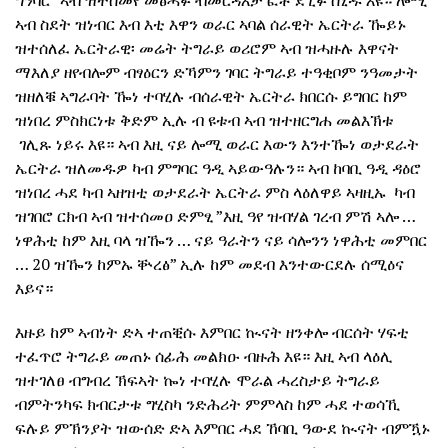
ግንባር” ኣብ ዝተሰመየ መፅሓፉ ብመርዳእታ ፎቶ ደጊፉ ሰኒዱ እዩ። ሎሚ
ኣብ ስደት ዝነብር እብ እቲ እዋን ወራር ኣባል ሰራዊት ኤርትራ ዀይኑ
ዝተሰለፈ ኤርትራዊ፡ መሬት ትግራይ ወሪሮም ኣብ ዝሓዙሉ እዋናት
ማእለያ ዘየብሎም ብፃዕርን ድኻምን ገባር ትግራይ ተዓቂቦም ንዓመታት
ዝዘለቑ ኣግራባት ዀነ ተባሂሉ ብሰራዊት ኤርትራ ክበርሱ ይግበር ከም
ዝነበረ ምስክርነቱ ቅድም ኢሉ ብ ዩቱብ ኣብ ዝተዘርግሐ መልእኽቱ
ገሊጹ ነይሩ እዩ። ኣብ እዚ ናይ ሎሚ ወራር እውን እንተዀነ ወታደራት
ኤርትራ ዝለመዱዎ ካብ ምግባር ዓዲ ኣይውዓሉን። ኣብ ከባቢ ዓዲ ዳዕሮ
ዝነበረ ሓደ ካብ ኣዘዝቲ ወታደራት ኤርትራ ምስ ላዕለዋይ ኣዛዚኡ ካብ
ዝገበሮ ርክብ ኣብ ዝተሰመዐ ድምፂ ”እዚ ዓየ ዝብሃል ገረብ ምሽ ኣሎ …
ነዋሕቲ ከም እዚ ባላ ዝዀን … ናይ ዓራትን ናይ ሳሎንን ነዋሕቲ መምበር
… 20 ዝዀን ከምኡ ቝረፅ” ኢሉ ከም መደብ እንተውርደሉ ሰሚዕና
እይና።
እዙይ ከም ኣብነት ድኣ ተጠቒሱ እምበር ኲናት ዘንቀሎ ብርሰት ሃፍቲ
ተፈጥሮ ትግራይ መጠኑ ሰፊሕ መልክዑ ብዙሕ እዩ። እዚ ኣብ ላዕሊ
ዝተገለፀ ብግብረ ኽፍኣት ኰነ ተባሂሉ ሞራል ሓረስታይ ትግራይ
ብምትንካፍ ክብርታቱ ግሂስካ ንድሕሪት ምምላስ ከም ሓደ ተወሳኺ
ፍሉይ ምኽንያት ዝውሰድ ድኣ እምበር ሓደ ኸባቢ ዓውደ ኲናት ብምዃኑ