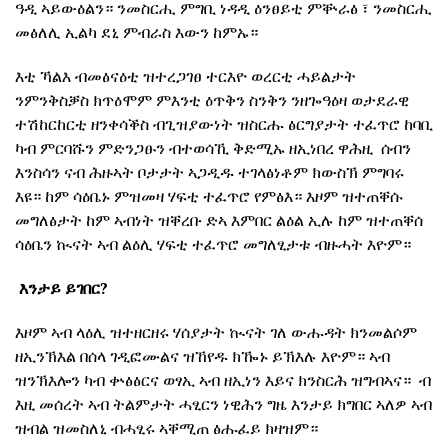
ዓዲ ኣይውዕልን። ንመስርሒ ምግቢ ነዳዲ ዕንፀይቲ ምቝራፅ ፣ ንመስርሒ
መፅለሊ ኢልካ ደኒ ምብራስ እውን ከምኡ።
እቲ ኻልእ ብመፅናዕቲ ዝተረጋገፀ ተርእዮ ወረርቲ ሓይልታት
ንምንቅስቓስ ክጥዕሞም ምእንቲ ዕጥቅን ስንቅን ንዘጐዓዕዛ ወታደራዊ
ተሽከርከርቲ ዘንቀሳቕስ ብጊዝያውነት ዝስርሑ ፅርግያታት ተፈጥሮ ከባቢ
ካብ ምርባሹን ምድንጋፁን ብተወሳኺ ቅድሚኡ ዘኢነበረ ዋሕዚ ሰብን
እንስሳን ናብ ሕዙኣት ቦታታት ኣጋዲዱ ተገላፅነቶም ክውስኽ ምግባሩ
እዩ። ከም ሳዕቤኑ ምዝመዛ ሃፍቲ ተፈጥሮ የምፅእ። እዞም ዝተጠቐሱ
መግለፅታት ከም ኣብነት ዝቐረቡ ድኣ እምበር ልዕል ኢሉ ከም ዝተጠቐሰ
ሳዕቤን ኲናት ኣብ ልዕሊ ሃፍቲ ተፈጥሮ መግለፂታቱ ብዙሓት እዮም።
እንታይ
ይገበር
?
እዞም ኣብ ላዕሊ ዝተዘርዘሩ ሃሰያታት ኲናት ገለ ውሑዳት ክንመልሶም
ዘኢንኽእል በሰላ ገዲፎሙልና ዝኸየዱ ክዀኑ ይኽእሉ እዮም። ኣብ
ዝንኽእሎን ካብ ቍፅፅርና ወፃኢ ኣብ ዘኢነን እይና ክንስርሕ ዝግብኣና። ብ
እዚ መሰረት ኣብ ትልምታት ሓፂርን ነዊሕን ግዜ እንታይ ክግበር ኣለዎ ኣብ
ዝብል ዝመስለኒ ብሓፂሩ ኣቐሚጠ ፅሑፈይ ክዛዝም።