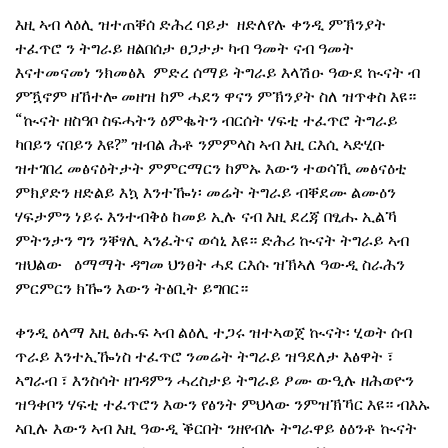
እዚ ኣብ ላዕሊ ዝተጠቐሰ ድሕረ ባይታ ዘድለየሉ ቀንዲ ምኽንያት
ተፈጥሮ ን ትግራይ ዘልበሰታ ፀጋታታ ካብ ዓመት ናብ ዓመት
እናተመናመነ ንክመፅእ ምድረ ሰማይ ትግራይ እላሽዑ ዓውደ ኲናት ብ
ምዃኖም ዘኸተሎ መዘዝ ከም ሓደን ዋናን ምኽንያት ስለ ዝጥቀስ እዩ።
“ኲናት ዘስዓቦ ስፍሓትን ዕምቈትን ብርሰት ሃፍቲ ተፈጥሮ ትግራይ
ካበይን ናበይን እዩ?” ዝብል ሕቶ ንምምላስ ኣብ እዚ ርእሲ ኣድሂቡ
ዝተገበረ መፅናዕትታት ምምርማርን ከምኡ እውን ተወሳኺ መፅናዕቲ
ምክያድን ዘድልይ እኳ እንተዀነ፡ መሬት ትግራይ ብቐደሙ ልሙዕን
ሃፍታምን ነይሩ እንተብቅዕ ከመይ ኢሉ ናብ እዚ ደረጃ በፂሑ ኢልኻ
ምትንታን ግን ንቐፃሊ ኣንፈትና ወሳኒ እዩ። ድሕሪ ኲናት ትግራይ ኣብ
ዝህልው ዕማማት ዳግመ ህንፀት ሓደ ርእሱ ዝኽኣለ ዓውዲ ስራሕን
ምርምርን ክዀን እውን ትፅቢት ይግበር።
ቀንዲ ዕላማ እዚ ፅሑፍ ኣብ ልዕሊ ተጋሩ ዝተኣወጀ ኲናት፡ ሂወት ሰብ
ጥራይ እንተኢዀነስ ተፈጥሮ ንመሬት ትግራይ ዝዓደለታ እፅዋት ፣
ኣግራብ ፣ እንስሳት ዘገዳምን ሓረስታይ ትግራይ ፆሙ ውዒሉ ዘሕወዮን
ዝዓቀቦን ሃፍቲ ተፈጥሮን እውን የፅንት ምህላው ንምዝኽኻር እዩ። ብእኡ
ኣቢሉ እውን ኣብ እዚ ዓውዲ ቕርበት ንዘየብሉ ትግራዋይ ፅዕንቶ ኲናት