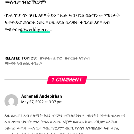
ሙሉጌታ ገብረማርያም
፡
ባዓል ሞያ ስነ ከባቢ እዩ። ቅድም ኢሉ ኣብ ባዓል ስልጣን መንግድታት
ኢትዮጵያ ይሰርሕ ነይሩ። ሀዚ ኣባል ሰራዊት ትግራይ እዩ። ኣብ
ትዊተር፦
@weddigerea
።
RELATED TOPICS:
ሃፍቲ ተፈጥሮ
ብርሰት ኣግራብ
ኲናት ኣብ ልዕሊ ትግራይ
1 COMMENT
Ashenafi Andebirhan
May 27, 2022 at 9:37 pm
እዚ ፅሑፍ፣ ኣብ ፀልማት ኮይኑ ብርሃን ዝኹልዕ፤ተስፋ ዘስንቅ፤ ንነዊሕ ዝአመተ፤
ኣብ ዳግመ ህንፀት ሃገረ ትግራይ ዕዙዝ እጃም ዘወፍይ ኮይኑ ረኺበዮ አለኹ።
ንፀሓፊ ሓዉና ሙሉጌታ ገብረማርያም ብርዒ የሰስን እንዳበልኩ፣ ኣብ ቀፃሊ