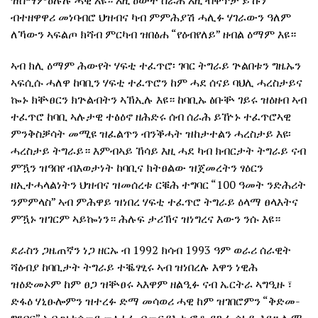
ዝሰማምዕሉሉ ሓቂ እዩ። እዚ ዕውት ስራሕ እዚ ብቐጥታ ይኹን
ብተዘዋዋሪ መነባብሮ ህዝብና ካብ ምምሕያሽ ሓሊፉ ሃገራውን ዓለም
ለኻውን ኣፍልጦ ክሻብ ምርካብ ዝበፅሐ “የዕብየለይ” ዘብል ዕማም እዩ።
ኣብ ክሊ ዕማም ሕውየት ሃፍቲ ተፈጥሮ፡ ገባር ትግራይ ጕልበቱን ግዜኡን
ኣፍሲሱ ሓለዋ ከባቢን ሃፍቲ ተፈጥሮን ከም ሓደ ሰናይ ባህሊ ሓረስታይና
ኰኑ ክቝፀርን ክጕልብትን ኣኽኢሉ እዩ። ከባቢኡ ፅቡቝ ገይሩ ዝዕዘብ ኣብ
ተፈጥሮ ከባቢ ኣሉታዊ ተፅዕኖ ዘሕድሩ ሰብ ሰራሕ ይዅኑ ተፈጥሮኣዊ
ምንቅስቓሳት መሚዩ ዝፈልጥን ብንቕሓት ዝከታተልን ሓረስታይ እዩ፡
ሓረስታይ ትግራይ። እምብኣይ ኸሳይ እዚ ሓደ ካብ ክብርታት ትግራይ ናብ
ምዃን ዝዓበየ ብእወታነት ከባቢና ክትፀልው ዝጀመረትን ፃዕርን
ዘኢተሓላልነትን ህዝብና ዝመሰረቱ ርቑሕ ተግባር “100 ዓመት ንድሕሪት
ንምምላስ” ኣብ ምሕዋይ ዝነበረ ሃፍቲ ተፈጥሮ ትግራይ ዕላማ ፀላእትና
ምዃኑ ዝገርም ኣይኰነን። ሕሉፍ ታሪኽና ዝነግረና እውን ንሱ እዩ።
ደራስን ጋዜጠኛን ነጋ ዘርኡ ብ 1992 ክሳብ 1993 ዓም ወራሪ ሰራዊት
ሻዕብያ ከባቢታት ትግራይ ተቘፃፂሩ ኣብ ዝነበረሉ እዋን ነዊሕ
ዝዕድመኦም ከም ፀጋ ዝቝፀሩ ኣእዋም ዘልዒፉ ናብ ኤርትራ ኣግዒዙ ፣
ድፋዕ ሃኒፁሎምን ዝተረፉ ድማ መሳወሪ ሓዊ ከም ዝገበሮምን “ቅድመ-