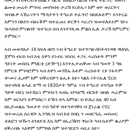
ኣመጋግባ ከቕርብ ዘኽእል ምህርቲ ዝሕፈሶ ሰፊሕ ሃፍቲ ተፈጥሮ ዝወነነ
ልሙዕ መሬት ምንባሩ መዛግብቲ ታሪኽ የረድኡ። ከም ወዮ ወረርትና
ዝብሉዎ ኣኽራናትን ሜዳታትን ትግራይ ተፈጥሮ ዝበደለቶም፣ እንትርፊ
እምንን በለስን ብዕሩቖም ዝተፈጠሩ ድርቅን ሓርሪን ዝመፍለይኦም ገይሩ
ዝሓስብ ምናልባት ዝተገረሀ ሰብ እንተሃሊዉ ምልስ ኢሉ ታሪኽ ክምርምር
ይምከር።
ኣብ መወዳእታ 18 ክፍለ ዘበን ናብ ትግራይ ዝተጕዓዘ ስኮትላንዳዊ ዳህሳሲ
ጀምስ ብሩስ ኣብ እቲ እዋን ይነብሩ ዝነበሩ ተጋሩ ሓረስቶት ምንም
ዓይነት መሰሰኒ ምህርቲ (ድዅዒ) እንተኢተጠቐሙ ኣብ ዓመት 3 ግዜ
የምርቱ ምንባሮምን ኣብ እዋን መገሽኡ እቶም ሓረስቶት ናይ ሃፋትም
ቍመና ሒዞም ከም ዝቐረብዎን ፅሒፉ እዩ። ካልእ ናትናኤል ፒርስ
ዝተብሃለ ፅሓፊ ድማ ብ 1820ታት ዓምፈ ናብ ትግራይ ተጓዒዙ ጥቓ
ዓድዋ ብደኒ ዝተሸፈነ ምንባሩን ኣብኡ ብጣዕሚ ብርክት ዝበሉ ሓራምዝ
ከም ዝርኣየን ይምስክር። ይኹን ድኣ እምበር ብ ድሕሪ እዚ 40 ኣብ
ዘኢይመልኡ ዓመታት ናብ ዓድዋ ዝተንቀሳቐሰ ብ ጀነራል ናፒር
ዝተመረሐ ሰራዊት ኢንግሊዝ ኣብ እቲ ከባቢ ን መዘርግሒ መስመር
ቴለፎን ዝዀን ዕንፀይቲ እኳ ከም ዘኢረኸበን ገባራት ካብ ቤቶም ቈሪፆም
ዘቕረብሉ ኣእዋም ንምግዛእ ከም ዝተገደደን ሓቢሩ እዩ።