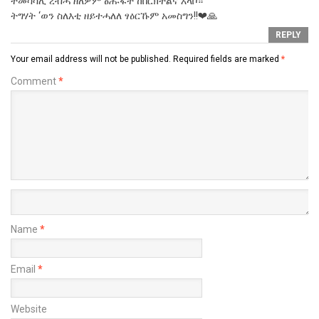
ተመሳሳሊ ረብሓ ዘለዎም ፅሑፋት ከበርክተልና እላቦ።
ትግሃት ‘ወን ስለእቲ ዘይተሓለለ ፃዕርኹም አመስግን!!❤🙏
REPLY
Your email address will not be published.
Required fields are marked
*
Comment
*
Name
*
Email
*
Website