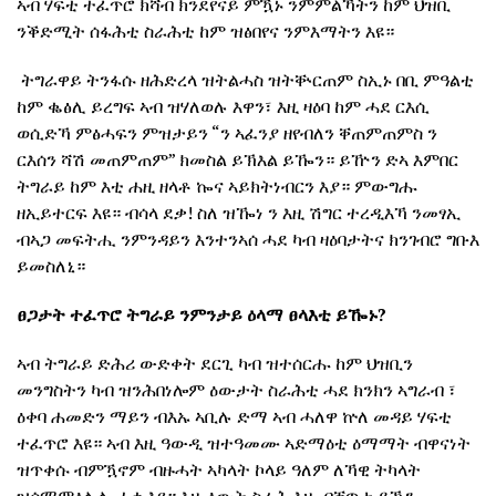
ኣብ ሃፍቲ ተፈጥሮ ክሻብ ክንደየናይ ምዃኑ ንምምልኻትን ከም ህዝቢ
ንቕድሚት ሰፋሕቲ ስራሕቲ ከም ዝፅበየና ንምእማትን እዩ።
ትግራዋይ ትንፋሱ ዘሕድረላ ዝትልሓስ ዝትቝርጠም ስኢኑ በቢ ምዓልቲ
ከም ቈፅሊ ይረግፍ ኣብ ዝሃለወሉ እዋን፣ እዚ ዛዕባ ከም ሓደ ርእሲ
ወሲድኻ ምፅሓፍን ምዝታይን “ን ኣፈንያ ዘየብለን ቐጠምጠምስ ን
ርእሰን ሻሽ መጠምጠም” ክመስል ይኽእል ይዀን። ይዅን ድኣ እምበር
ትግራይ ከም እቲ ሐዚ ዘላቶ ኰና ኣይክትነብርን እያ። ምውግሑ
ዘኢይተርፍ እዩ። ብሳላ ደቃ! ስለ ዝዀነ ን እዚ ሽግር ተረዲእኻ ንመፃኢ
ብኣጋ መፍትሒ ንምንዳይን እንተንኣሰ ሓደ ካብ ዛዕባታትና ክንገብሮ ግቡእ
ይመስለኒ።
ፀጋታት
ተፈጥሮ
ትግራይ
ንምንታይ
ዕላማ
ፀላእቲ ይዀኑ
?
ኣብ ትግራይ ድሕሪ ውድቀት ደርጊ ካብ ዝተሰርሑ ከም ህዝቢን
መንግስትን ካብ ዝንሕበነሎም ዕውታት ስራሕቲ ሓደ ክንክን ኣግራብ ፣
ዕቀባ ሐመድን ማይን ብእኡ ኣቢሉ ድማ ኣብ ሓለዋ ኵለ መዳይ ሃፍቲ
ተፈጥሮ እዩ። ኣብ እዚ ዓውዲ ዝተዓመሙ ኣድማዕቲ ዕማማት ብዋናነት
ዝጥቀሱ ብምዃኖም ብዙሓት ኣካላት ኮላይ ዓለም ለኻዊ ትካላት