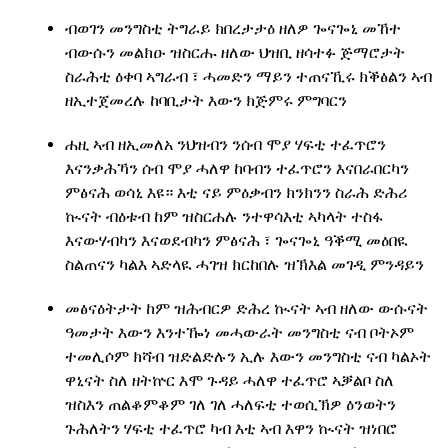
ብወገን መንግስቲ ትግራይ ክበረታታዕ ዘለዎ ጐናጐኒ መኸተ
ብውሱን መልክዑ ዝስርሑ ዘለው ህዝቢ ዘሳተፉ ጅማሮታት
ስራሕቲ ዕቀባ ኣግራብ ፣ ሓመድን ማይን ተጠናኺሩ ክቕፅልን ኣብ
ዘኢተጀመረሉ ከባቢታት እውን ክጅምሩ ምግባርን
ሐዚ ኣብ ዘኢመለአ ንህዝብን ንሰብ ሞያ ሃፍቲ ተፈጥሮን
እናንቃሕኻን ሰብ ሞያ ሓለዋ ከባብን ተፈጥሮን እናበራበርካን
ምፅናሕ ወሳኒ እዩ። እቲ ናይ ምዕቃብን ክንክንን ስራሕ ድሕሪ
ኲናት ብዕቱብ ከም ዝስርሐሉ ንተዋሳእቲ ኣካላት ተስፋ
እናውሃብካን እናወደብካን ምፅናሕ ፣ ጐናጐኒ ዓቕሚ መዕበዪ
ስልጠናን ካልእ ኣድላዪ ሓገዝ ክርከበሉ ዝኽእል መገዲ ምንዳይን
መፅናዕትታት ከም ዝሕብርዎ ድሕረ ኲናት ኣብ ዘለው ውሱናት
ዓመታት እውን እንተዀነ መሓውራት መንግስቲ ናብ ቦትኦም
ተመሊሶም ክሻብ ዝድልድሉን ኢሉ እውን መንግስቲ ናብ ካልኦት
ዋኒናት ስለ ዘትኵር እሞ ጉዳይ ሓለዋ ተፈጥሮ ኣቓልቦ ስለ
ዝስእን ጠልቆምቆም ገለ ገለ ሓለፍቲ ተወሲኽዎ ዕንወትን
ጉሕለትን ሃፍቲ ተፈጥሮ ካብ እቲ ኣብ እዋን ኲናት ዝነበሮ