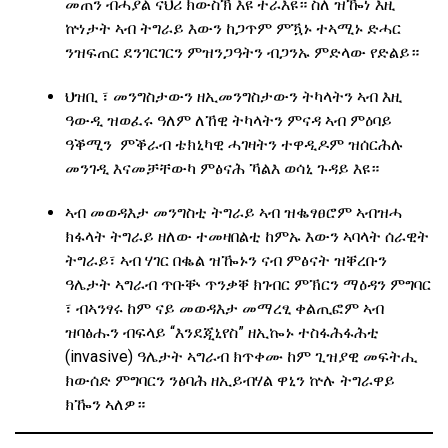
መጠን ብሓያል ናህሪ ክውስኽ እዩ ተራእዩ። ስለ ዝዀነ እዚ
ኵነታት ኣብ ትግራይ እውን ከጋጥም ምዃኑ ተኣሚኑ ድሓር
ንዝፍጠር ደንገርገርን ምዝንጋዓትን ብጋንኡ ምድላው የድልይ።
ህዝቢ ፣ መንግስታውን ዘኢመንግስታውን ትካላትን ኣብ እዚ
ዓውዲ ዝወፈሩ ዓለም ለኸዊ ትካላትን ምናዳ ኣብ ምዕባይ
ዓቕሚን ምቕራብ ቴክኒካዊ ሓገዛትን ተዋዲዶም ዝሰርሕሉ
መንገዲ እናመቻቸውካ ምፅናሕ ኻልእ ወሳኒ ጉዳይ እዩ።
ኣብ መወዳእታ መንግስቲ ትግራይ ኣብ ዝቈፃፀሮም ኣብዝሓ
ክፋላት ትግራይ ዘለው ተመዛበልቲ ከምኡ እውን ኣባላት ሰራዊት
ትግራይ፣ ኣብ ሃገር በቈል ዝዀኑን ናብ ምፅናት ዝቐረቡን
ዓሌታት ኣግራብ ጥቡቝ ጥንቃቐ ክገብር ምኽርን ማዕዳን ምግባር
፣ ብኣንፃሩ ከም ናይ መወዳእታ መማረፂ ቀልጢፎም ኣብ
ዝባፅሑን ብፍላይ “እንደጂኒየስ” ዘኢኰኑ ተስፋሕፋሕቲ
(invasive) ዓሌታት ኣግራብ ክጥቀሙ ከም ጊዝያዊ መፍትሒ
ክውሰድ ምግባርን ንፅባሕ ዘኢይብሃል ዋኒን ኵሉ ትግራዋይ
ክዀን ኣለዎ።