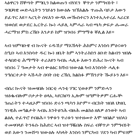
ኣፅዋርን ሸቐጣት ምግቢን ክልወጡን ብሃደን ቐጥታ ንምግብነት ፣
ንባህላዊ መድሓኒትን ንገይፅን ክውዕሉ ዝኽእልሉ ጥጡሕ ባይታ እውን
ይፈጥር እዩ። ኣረጊት ሰፍእን ውዳእ መዀስተርን እንተኢኣተረፈ ኣራርዩ
ዝወሰደ ወታደር ኤርትራ ኰነ ሓይሊ ኣምሓራ ኣብ ጫካ ቃፍታ ሑመራ
ሓርማዝ ምስ ረኸቡ እንታይ ከም ዝገብሩ ምግማቱ ቐሊል እዩ።
ኣብ ዝምባቡዌ ብ ኲናት ሩዱሽያ ማእኸላት ሕክምና እንስሳ ምዕናወን
ስዒቡ ኣብ እንስሳተ ዱር ኰነ ዘቤት ከም ኣንትራክስን ዕቡድ ከልብን ዝበሉ
ተላበድቲ ሕማማት ተራእዩን ካብኡ ሓሊፉ እውን ድሕሪ ኲናት ኣብ
ዝነበሩ 7 ዓመታት ኣብ ቍፅፅር ክሻብ ዝውዕል ካብ እንስሳት ሓሊፉ
ንዓሰርተታት ኣሽሓት ሰባት በቲ ረኽሲ ክልከፉ ምኽንያት ዀይኑን እዩ።
ብሰሪ ኲናት ዝመዛበሉ ነበርቲ ሓንቲ ሃገር ሂወቶም ንምድሓን
ዝዕቈብሎም ቦታታት ፀላኢ ኣየርክቦን ኢሎም ዝግምትዎም ርሑቝ
ገጠራትን ተሓዚኦም ዝነበሩ ድሩን ጫካን እዮም። ብርክት ዝበለ ህዝቢ
ንነዊሕ መዓልታት ኣብኡ እንትፀንሕ ብዙሕ መልክዕ ዘለዎ ዕንወት ኣብ
ልዕሊ ተፈጥሮ የብፅሕ። ንዋቱን ጥሪቱን ዝተዘመተ እሞ ዝበልዖ ዝሰኣነ
ተመዛባላይ ትንፋሱ ከሕድር ኣብ ዝተዓቘበሉ ስፍራ ብቐጥታ ንምግብነት
ወይ እውን ንመሸጣ ዝውዕሉ ኣካላት እንስሳ ንምርካብ ሃደን ካብ ምፍፃም