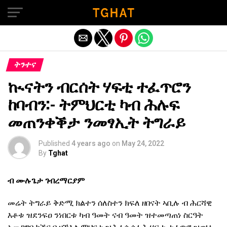
Exit mobile version
ትንተና
ኲናትን ብርሰት ሃፍቲ ተፈጥሮን
ከባብን:- ትምህርቲ ካብ ሕሉፍ
መጠንቀቕታ ንመፃኢት ትግራይ
Published
4 years ago
on
May 24, 2022
By
Tghat
ብ ሙሉጌታ ገብረማርያም
መሬት ትግራይ ቅድሚ ክልተን ሰለስተን ክፍለ ዘበናት ኣቢሉ ብ ሕርሻዊ
እቶቱ ዝደንፍዐ ንነበርቱ ካብ ዓመት ናብ ዓመት ዝተመጣጠነ ስርዓት