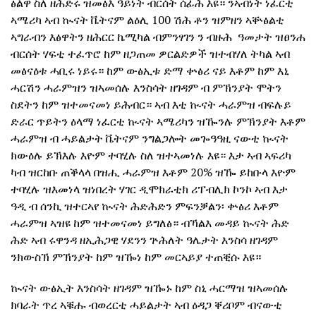
ፅልዋ ስለ ዘሕድሩ ዝመፅእ ዓይነት ብርሰት ሰፊሕ እዩ። ንኣብነት ነፈርቲ
ኣሜሪካ ኣብ ኲናት ቬትናም ልዕሊ 100 ሽሕ ቶን ዝምዘን ኣቝፅልቲ
ኣግራብን እፅዋትን ዘሕርር ኬሚካል ብምንፃገን ን ብዙሕ ዓመታት ዝፀንሐ
ብርሰት ሃፍቲ ተፈጥሮ ከም ዘጋጠመ ዎርልድዎች ዝተብሃለ ትካል ኣብ
መፅናዕቱ ሓቢሩ ነይሩ። ከም ውፅኢቱ ድማ ቍፅሪ ናይ እቶም ከም እኒ
ሓርሽን ሓራምዝን ዝኣመሰሉ እንስሳት ዘገዳም ብ ምኽንያት ሞትን
ስደትን ከም ዝተመናመነ ይሕብር። ኣብ እቲ ኲናት ሓራምዝ ብፍሉይ
ድራር ጥይትን ዕላማ ነፈርቲ ኲናት ኣሜሪካን ዝዀንሉ ምኽንያት እቶም
ሓራምዝ ብ ሓይልታት ቬትናም ንግልጋሎት መጐዓዓዚ ናውቲ ኲናት
ክውዕሉ ይኽእሉ እዮም ተባሂሉ ስለ ዝተኣመነሉ እዩ። እታ ኣብ ኣፍሪካ
ካብ ዝርከቡ ጠቕላላ በዝሒ ሓራምዝ እቶም 20% ዝዀ ይከቡላ እዮም
ተባሂሉ ዝእመነላ ዝነበረት ሃገር ዲሞክራቲክ ሪፐብሊክ ኮንኮ ኣብ እታ
ዓዲ ብ ሰንኪ ዝተርኣየ ኲናት ሕድሕድን ምፍንቓልን፡ ቍፅሪ እቶም
ሓራምዝ ኣዝዩ ከም ዝተመናመነ ይግለፅ። ብኻልእ መዳይ ኲናት ሕድ
ሕድ ኣብ ሩዋንዳ ዘኢሕጋዊ ሃደንን ጕሕለት ዓሌታት እንስሳ ዘገዳም
ንክውስኽ ምኽንያት ከም ዝዀነ ከም መርኣይያ ተጠቒሱ እዩ።
ኲናት ውፅኢት እንስሳት ዘገዳም ዝዀኑ ከም ስኒ ሓርማዝ ዝኣመሰሉ
ክባራት ጥረ ኣቑሑ ብወረርቲ ሓይልታት ኣብ ዕዳጋ ቐሪቦም ብናውቲ