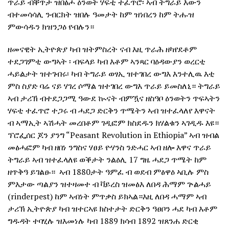
ጥራይ ብቐጥታ ዝበፅሖ ዕንወት ሃፍቲ ተፈጥሮ፡ ኣብ ትግራይ እውን
ብተመሳሳሊ ንብርክት ዝበሉ ዓመታት ከም ዝነበረን ከም ትሑዝ
ምውሳዱን ክዝንጋዕ የብሉን።
ዘመናዊት ኢትዮጵያ ካብ ዝትምስረት ናብ እዚ ጥራሕ ዘካየደቶም
ተደጋገምቲ ውግኣት ፡ ብፍላይ ካብ እቶም ኣንጻር ባዕዳውያን ወረርቲ
ሓይልታት ዝተገብሩ፡ ካብ ትግራይ ወፃኢ ዝተገበረ ውግእ እንተሊዉ እቲ
ምስ ስያድ ባሬ ናይ ሃገረ ሶማል ዝተገበረ ውግእ ጥራይ ይመስለኒ። ትግራይ
ኣብ ታሪኽ ብተደጋጋሚ ዓውደ ኲናት ብምዃና ዘስዓቦ ዕንወትን ጥፍኣትን
ሃፍቲ ተፈጥሮ ተጋሩ ብ ሓደጋ ድርቅን ጥሜትን ኣብ ዝተፈላለየ እዋናት
ብ ኣማኢት ኣሽሓት መረበቶም ገዲፎም ክስደዱን ክሃልቁን ኣገዲዱ እዩ።
ፕሮፌሰር ጆን ያንግ “Peasant Revolution in Ethiopia” ኣብ ዝብል
መፅሓፎም ካብ ዘበነ ንግስና ሃፀይ ዮሃንስ ንድሓር ኣብ ዘሎ እዋና ጥራይ
ትግራይ ኣብ ዝተፈላለዩ ወቕታት ንልዕሊ 17 ግዜ ሓደጋ ጥሜት ከም
ዘጥቅዓ ይገልፁ። ኣብ 1880ታት ዓምፈ ብ ወደብ ምፅዋዕ ኣቢሉ ምስ
ምእታው ጣልያን ዝተዛመተ ብ ቫይረስ ዝመፅእ ለበዳ ሕማም ጕልሓይ
(rinderpest) ከም ኣብነት ምጥቃስ ይክኣል።እዚ ለበዳ ሓማም ኣብ
ታሪኽ ኢትዮጵያ ካብ ዝተርኣዩ ክስተታት ድርቅን ዓፀቦን ሓደ ካብ እቶም
ግዱዳት ተባሂሉ ዝእመነሉ ካብ 1889 ክሳብ 1892 ዝጸንሐ ድርቂ