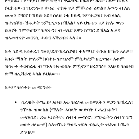
ምህላዉ ፤ ምጥያሽ መንግስቲ ብ ቕልጡፍ ክዕመም ዘለዎ ዕይዮ ኰይኑ
ይርከብ። ብ ዝደንጐና ቍፅሪ ተስፋ ናይ ምቝራፅ ዕድልና እውን ብ እኡ
መጠን ናዓበየ ክኸይድ እዩ። ስለዚ ነቲ ከይዲ ንምሕጋዝ፣ ኣብ ላዕሊ
ዝተጠቐሱ ሽቶታት ንምርግጋፅ ዘኽእል፣ ናይ ህዝብን ናይ ኵሉ ወገን
ድልየት ንምጥዕዓም ዝፍትን፣ ብ ሓፂር እዋን ክግበር ይኽእል ኢልና
ዝኣመንናዮ መበገሲ ሓሳብ ኣቕሪብና ኣለና።
እቲ ከይዲ ኣሳታፊ፣ ግልፂ/ዴሞክራስያዊ፣ ተኣማኒ፣ ቅቡል ክዀን ኣለዎ።
እዙይ ማለት ኵሎም ክሳተፉ ዝግበኦም ምስታፎም ዘረጋግፅ፥ እቶም
ዝሳተፉ ተወከልቲ ብ ግቡእ ዝተወከሉ ምዃኖም ዘረጋግፅ፥ ንእዙይ ዝዕዘብ
ድማ ዘኢሻራዊ ኣካል ይህልው።
እቶም ዝሳተፉ መዳርግቲ፦
ሰራዊት ትግራይ፡ እዙይ እቲ ዝልዓለ መስዋእትን ዋጋን ዝኸፈለ፣
ንዅሉ ዝውክል (ማለት ኣባላት ውድባት ፣ ሓረስቶት፣
መናእሰይ፣ ደቂ ኣነስትዮ፣ ሰብ ተሙኵሮ፣ ምሁራትን ሰብ ሞያን
ወዘተ ዘለውዎ) ስለዝዀነ ግዝፍ ዝበለ ብፅሒት ዝሕዝ ክዀን
ይግባእ።