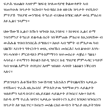
ፍታሕ ዝጠልቡ ኣዝዮም ገዘፍቲ ኵለመዳያዊ ቅልውላዋት ኣብ
ዝጠጥዑሉ ኵነታት ንርከብ። ካብ ባህሪ እቱ ዘለናሉ ኵነታት ተበጊስና፡
ምጥያሽ ግዝያዊ መንግስቲ ትግራይ ብ ህፁፅ ክግበር ዘለዎ ወሳኒ ምዕራፍ
እዩ ኢልና ንኣምን።
ህውኽውኽ ኢልና፡ ክዀን ዝግብኦ ከኢንገድፍ ፥ ክነፃፍፍ ኢልና ድማ
ንዝንምነያ ትግራይ ድልዱል ሰረት ዝነቕምጠሉ ምዕራፍ ከኢነበላሽው ብ
ውሕሉል ጥበብ ክንሰርሕ ይግበአና። እዙይ ኣብ ግምት ብ ምእታዉ ካብ
ህልኽ፣ ኣነነትን ግትርነትን ወፃኢ ብዝዀነ መስርሕ፤ ኣብ ልዝብ፥ እንካ-
ሃባ ሓሳባት፥ ምርድዳእን ምትእምማንን ዝተመስረተ ሓቛፊ፥ ግልፂ፥
ኣሳተፊ፥ ተኣማንን ቅቡልን ከይዲ ገይርና እቲ ግዝያዊ ምምሓዳር ነጣይሾ
ካብ ዝብል እምነት ተበጊስና እዞም ዝስዕቡ ሓሳባት ነልዕልን ነቕርብን
ኣለና።
ምድንጓይን ሕቱኽቱኽን ንውሽጣዊ ንሕንሕን ምትህልላኽን ኣቃሊዑ
የዳኽመና ጥራሕ ዘኢኰነስ፤ ምትእትታዉ ግዳማውያን ሓይልታት
ዝዕድምን ኣደዳ ሰናይና ዘኢይደልዩ ሓይልታት ይገብረና ኣሎ። ከይዱ
ከይዱ ድማ ጥራሕ ዝባንና ኣቃሊዑ ዝብትነናን ኢድና ክንህብ ዝገብረናን
ኵነታት እዩ ዝፈጥር። ክብሪን መሰል ርእሰ ውሳነን ትግራይ ዘኢይትንክፍ