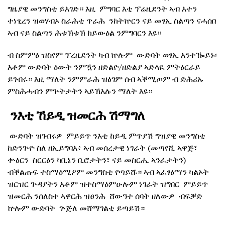
ግዜያዊ መንግስቲ ይእገድ። እዚ ምግባር እቲ ፕሬዚደንት ኣብ እተን
ተነፂረን ዝወሃብኦ ስራሕቲ ጥራሕ ንከትኵርን ናይ መፃኢ ስልጣን ናሓሰበ
ኣብ ናይ ስልጣን ሕቱኽቱኽ ከይውዕል ንምግባርን እዩ።
ብ ስምምዕ ዝስየም ፕረዚደንት ካብ ኵሎም ውድባት ወፃኢ እንተዀይኑ፡
እቶም ውድባት ዕውት ንምዃን ዘድልዮ/ዘድልያ ኣድላዪ ምትዕርራይ
ይገብሩ። እዚ ማለት ንምምራሕ ዝፅገም ሰብ ኣቕሚጦም ብ ድሕሪኡ
ምስሕሓብን ምጕትታትን ኣይኽእሉን ማለት እዩ።
ንእቲ ኸይዲ ዝመርሕ ሽማግለ
ውድባት ዝገብሩዎ ምይይጥ ንእቲ ከይዲ ምጥያሽ ግዝያዊ መንግስቲ
ከድንጕዮ ስለ ዘኢይግባእ፥ ኣብ መሰረታዊ ነገራት (መጣየሺ ኣዋጅ፣
ቍፅርን ስርርዕን ካቢኔን ቢሮታትን፣ ናይ መስርሒ ኣንፈታትን)
ብቕልጡፍ ተስማዕሚዖም መንግስቲ የጣይሹ። ኣብ ኣፈፃፅማን ካልኦት
ዝርዝር ጕዳያትን እቶም ዝተስማዕምዑሎም ነገራት ዝግበር ምይይጥ
ዝመርሕ ንሰለስተ ኣዋርሕ ዝፀንሕ ሸውዓተ ሰባት ዘለውዎ ብፍቓድ
ኵሎም ውድባት ጕጅለ መሸማገልቲ ይጣይሽ።