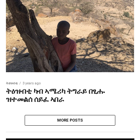
ትዕዝብቲ
3 years ago
ትዕዝብቲ ካብ ኣሜሪካ ትግራይ በፂሑ
ዝተመልሰ ሰይፈ ኣበራ
MORE POSTS