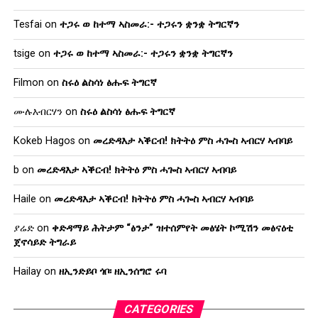
Tesfai
on
ተጋሩ ወ ከተማ ኣስመራ:- ተጋሩን ቋንቋ ትግርኛን
tsige
on
ተጋሩ ወ ከተማ ኣስመራ:- ተጋሩን ቋንቋ ትግርኛን
Filmon
on
ስሩዕ ልስሳነ ፅሑፍ ትግርኛ
ሙሉእብርሃን
on
ስሩዕ ልስሳነ ፅሑፍ ትግርኛ
Kokeb Hagos
on
መረድዳእታ ኣቕርብ! ክትትዕ ምስ ሓጐስ ኣብርሃ ኣብባይ
b
on
መረድዳእታ ኣቕርብ! ክትትዕ ምስ ሓጐስ ኣብርሃ ኣብባይ
Haile
on
መረድዳእታ ኣቕርብ! ክትትዕ ምስ ሓጐስ ኣብርሃ ኣብባይ
ያሬድ
on
ቀድዳማይ ሕትታም “ፅንታ” ዝተሰምየት መፅሄት ኮሚሽን መፅናዕቲ
ጀኖሳይድ ትግራይ
Hailay
on
ዘኢንድይቦ ጎቦ፡ ዘኢንሰግሮ ሩባ
CATEGORIES