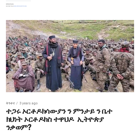
ትንተና
3 years ago
ተጋሩ ኦርቶዶክሳውያን ን ምንታይ ን ቤተ
ክህነት ኦርቶዶክስ ተዋህዶ ኢትዮጵያ
ንቃወም?