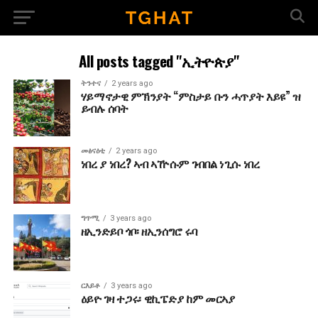
All posts tagged "ኢትዮጵያ"
ትንተና
2 years ago
ሃይማኖታዊ ምኽንያት “ምስታይ ቡን ሓጥያት እይዩ” ዝ
ይብሉ ሰባት
መፅናዕቲ
2 years ago
ነበረ ያ ነበረ? ኣብ ኣዅሱም ገብበል ነጊሱ ነበረ
ግጥሚ
3 years ago
ዘኢንድይቦ ጎቦ፡ ዘኢንሰግሮ ሩባ
ርእይቶ
3 years ago
ዕይዮ ገዛ ተጋሩ፡ ዊኪፔድያ ከም መርኣያ