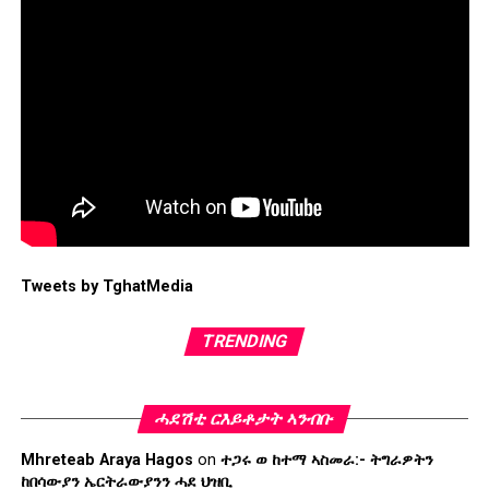
Tweets by TghatMedia
TRENDING
ሓደሽቲ ርእይቶታት ኣንብቡ
Mhreteab Araya Hagos
on
ተጋሩ ወ ከተማ ኣስመራ:- ትግራዎትን
ከበሳውያን ኤርትራውያንን ሓደ ህዝቢ