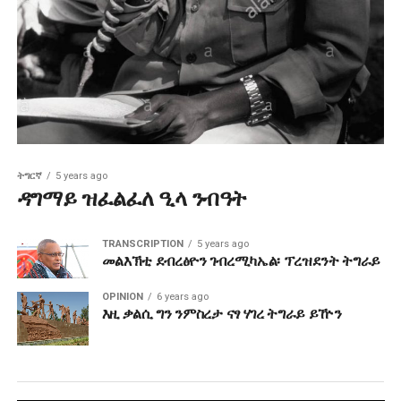
ትግርኛ
5 years ago
ዳግማይ ዝፈልፈለ ዒላ ንብዓት
TRANSCRIPTION
5 years ago
መልእኽቲ ደብረፅዮን ገብረሚካኤል፡ ፕረዝደንት ትግራይ
OPINION
6 years ago
እዚ ቃልሲ ግን ንምስረታ ናፃ ሃገረ ትግራይ ይዅን