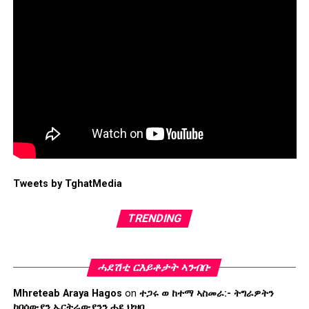
Tweets by TghatMedia
TRENDING
ሓደሽቲ ርእይቶታት ኣንብቡ
Mhreteab Araya Hagos
on
ተጋሩ ወ ከተማ ኣስመራ:- ትግራዎትን
ከበሳውያን ኤርትራውያንን ሓደ ህዝቢ