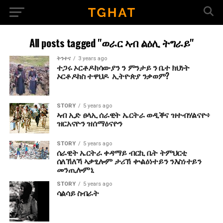
All posts tagged "ወራር ኣብ ልዕሊ ትግራይ"
ትንተና
3 years ago
ተጋሩ ኦርቶዶክሳውያን ን ምንታይ ን ቤተ ክህነት
ኦርቶዶክስ ተዋህዶ ኢትዮጵያ ንቃወም?
STORY
5 years ago
ኣብ ኢድ ፀላኢ ሰራዊት ኤርትራ ወዲቕና ዝተብሃልናዮ፥
ዝርአናዮን ዝሰማዕናዮን
STORY
5 years ago
ሰራዊት ኤርትራ ቀዳማይ ብርኪ ቤት ትምህርቲ
ሰለኽለኻ ኣቃፂሎም ታሪኽ ቍልዕነተይን ንእስነተይን
መንጢሎምኒ
STORY
5 years ago
ሳልሳይ ስብራት