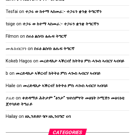
Tesfai
on
ተጋሩ ወ ከተማ ኣስመራ:- ተጋሩን ቋንቋ ትግርኛን
tsige
on
ተጋሩ ወ ከተማ ኣስመራ:- ተጋሩን ቋንቋ ትግርኛን
Filmon
on
ስሩዕ ልስሳነ ፅሑፍ ትግርኛ
ሙሉእብርሃን
on
ስሩዕ ልስሳነ ፅሑፍ ትግርኛ
Kokeb Hagos
on
መረድዳእታ ኣቕርብ! ክትትዕ ምስ ሓጐስ ኣብርሃ ኣብባይ
b
on
መረድዳእታ ኣቕርብ! ክትትዕ ምስ ሓጐስ ኣብርሃ ኣብባይ
Haile
on
መረድዳእታ ኣቕርብ! ክትትዕ ምስ ሓጐስ ኣብርሃ ኣብባይ
ያሬድ
on
ቀድዳማይ ሕትታም “ፅንታ” ዝተሰምየት መፅሄት ኮሚሽን መፅናዕቲ
ጀኖሳይድ ትግራይ
Hailay
on
ዘኢንድይቦ ጎቦ፡ ዘኢንሰግሮ ሩባ
CATEGORIES